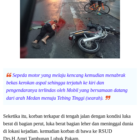
Sepeda motor yang melaju kencang kemudian menabrak
bekas kerokan aspal sehingga terjatuh ke kiri dan
pengendaranya terlindas oleh Mobil yang bersamaan datang
dari arah Medan menuju Tebing Tinggi (searah).
Seketika itu, korban terkapar di tengah jalan dengan kondisi luka
berat di bagian perut, luka berat bagian leher dan meninggal dunia
di lokasi kejadian. kemudian korban di bawa ke RSUD
Drs.H.Amri Tambunan Lubuk Pakam.