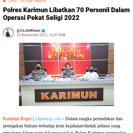
›
Editor : Yan Kepri headline
Polres Karimun Libatkan 70 Personil Dalam
Operasi Pekat Seligi 2022
24JAMNews
23 November 2022, 16:07 WIB
Karimun Kepri
|
24jamtop.com
- Dalam rangka penindakan dan
penegakan hukum terhadap jenis kejahatan/tindak pidana yang
tergolong dalam penyakit masyarakat, Polres Karimun menggelar