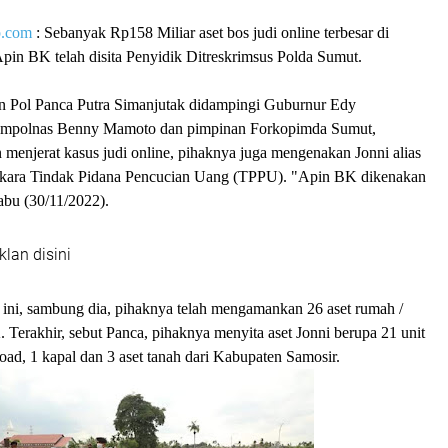
p.com
: Sebanyak Rp158 Miliar aset bos judi online terbesar di
Apin BK telah disita Penyidik Ditreskrimsus Polda Sumut.
n Pol Panca Putra Simanjutak didampingi Guburnur Edy
mpolnas Benny Mamoto dan pimpinan Forkopimda Sumut,
menjerat kasus judi online, pihaknya juga mengenakan Jonni alias
kara Tindak Pidana Pencucian Uang (TPPU). "Apin BK dikenakan
abu (30/11/2022).
klan disini
ni, sambung dia, pihaknya telah mengamankan 26 aset rumah /
 Terakhir, sebut Panca, pihaknya menyita aset Jonni berupa 21 unit
dboad, 1 kapal dan 3 aset tanah dari Kabupaten Samosir.