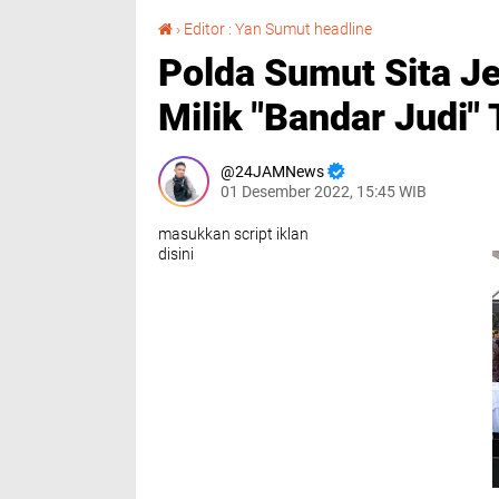
Polda Sumut Sita Jetski, Speadboat, dan Kapal Milik "Bandar Judi" Terbesar Disumut
›
Editor : Yan Sumut headline
Polda Sumut Sita Je
Milik "Bandar Judi"
24JAMNews
01 Desember 2022, 15:45 WIB
masukkan script iklan
disini