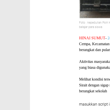
Foto : kepedulian Polri
belajar para siswa
HINAI SUMUT
-
2
Cempa, Kecamatan 
berangkat dan pula
Aktivitas masyarak
yang biasa digunaka
Melihat kondisi ter
Sirait dengan siga
berangkat sekolah
masukkan script i