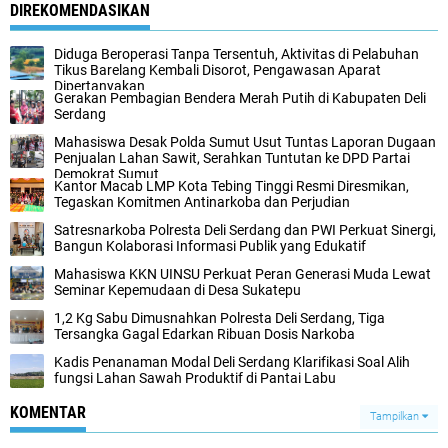
DIREKOMENDASIKAN
Diduga Beroperasi Tanpa Tersentuh, Aktivitas di Pelabuhan
Tikus Barelang Kembali Disorot, Pengawasan Aparat
Dipertanyakan
Gerakan Pembagian Bendera Merah Putih di Kabupaten Deli
Serdang
Mahasiswa Desak Polda Sumut Usut Tuntas Laporan Dugaan
Penjualan Lahan Sawit, Serahkan Tuntutan ke DPD Partai
Demokrat Sumut
Kantor Macab LMP Kota Tebing Tinggi Resmi Diresmikan,
Tegaskan Komitmen Antinarkoba dan Perjudian
Satresnarkoba Polresta Deli Serdang dan PWI Perkuat Sinergi,
Bangun Kolaborasi Informasi Publik yang Edukatif
Mahasiswa KKN UINSU Perkuat Peran Generasi Muda Lewat
Seminar Kepemudaan di Desa Sukatepu
1,2 Kg Sabu Dimusnahkan Polresta Deli Serdang, Tiga
Tersangka Gagal Edarkan Ribuan Dosis Narkoba
Kadis Penanaman Modal Deli Serdang Klarifikasi Soal Alih
fungsi Lahan Sawah Produktif di Pantai Labu
KOMENTAR
Tampilkan