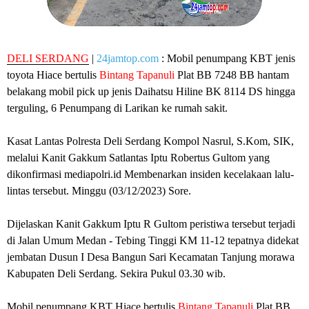
DELI SERDANG
|
24jamtop.com
: Mobil penumpang KBT jenis
toyota Hiace bertulis
Bintang Tapanuli
Plat BB 7248 BB hantam
belakang mobil pick up jenis Daihatsu Hiline BK 8114 DS hingga
terguling, 6 Penumpang di Larikan ke rumah sakit.
Kasat Lantas Polresta Deli Serdang Kompol Nasrul, S.Kom, SIK,
melalui Kanit Gakkum Satlantas Iptu Robertus Gultom yang
dikonfirmasi mediapolri.id Membenarkan insiden kecelakaan lalu-
lintas tersebut. Minggu (03/12/2023) Sore.
Dijelaskan Kanit Gakkum Iptu R Gultom peristiwa tersebut terjadi
di Jalan Umum Medan - Tebing Tinggi KM 11-12 tepatnya didekat
jembatan Dusun I Desa Bangun Sari Kecamatan Tanjung morawa
Kabupaten Deli Serdang. Sekira Pukul 03.30 wib.
Mobil penumpang KBT Hiace bertulis
Bintang Tapanuli
Plat BB