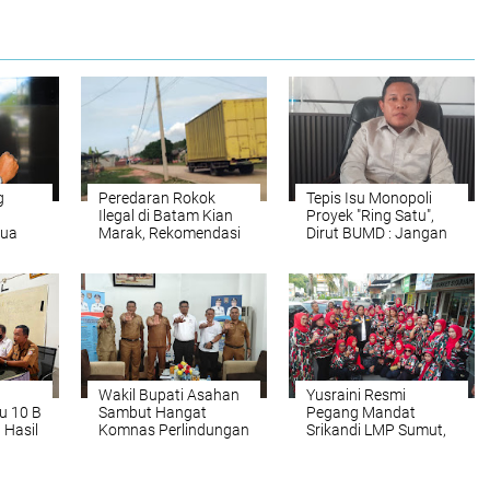
g
Peredaran Rokok
Tepis Isu Monopoli
Ilegal di Batam Kian
Proyek "Ring Satu",
Dua
Marak, Rekomendasi
Dirut BUMD : Jangan
Ombudsman agar
Menghakimi Tanpa
lajar
Gandeng KPK
Fakta
,
Kembali Disorot
gera
Wakil Bupati Asahan
Yusraini Resmi
u 10 B
Sambut Hangat
Pegang Mandat
 Hasil
Komnas Perlindungan
Srikandi LMP Sumut,
Anak, Sepakat
Rukun Sembiring:
Wujudkan Kabupaten
Rangkul dan Ayomi
Ramah Anak
Semua