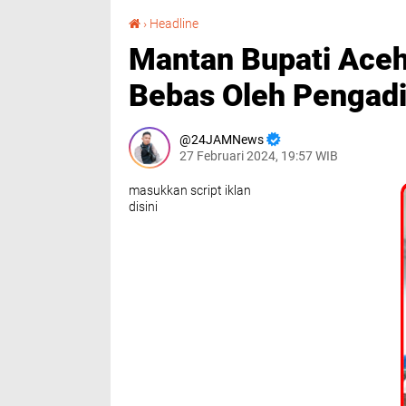
Mantan Bupati Aceh Tamiang Mursil Cs, Divonis Bebas Oleh Pengadilan Negeri Banda Aceh
›
Headline
Mantan Bupati Aceh
Bebas Oleh Pengadi
24JAMNews
27 Februari 2024, 19:57 WIB
masukkan script iklan
disini