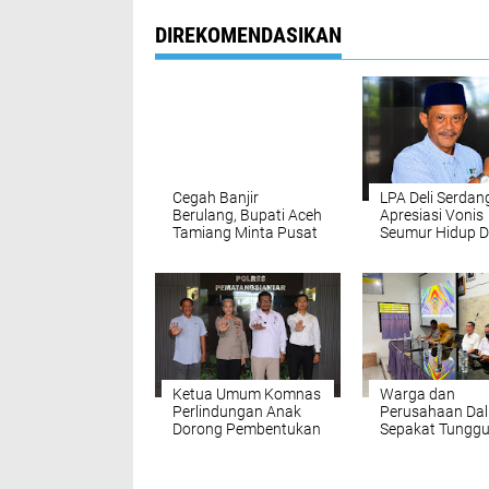
DIREKOMENDASIKAN
Cegah Banjir
LPA Deli Serdan
Berulang, Bupati Aceh
Apresiasi Vonis
Tamiang Minta Pusat
Seumur Hidup 
Segera Normalisasi
Pelaku Utama
Sungai Tamiang
Pembunuhan Pe
di Lubuk Pakam
Desak Polisi Se
Tangkap DPO
Ketua Umum Komnas
Warga dan
Perlindungan Anak
Perusahaan Dal
Dorong Pembentukan
Sepakat Tunggu
Rumah Aman dan
Uji DLH
Rehabilitasi ABH Saat
Audiensi dengan