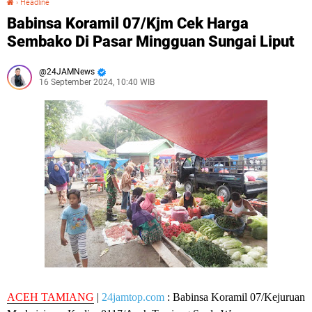
›
Headline
Babinsa Koramil 07/Kjm Cek Harga
Sembako Di Pasar Mingguan Sungai Liput
24JAMNews
16 September 2024, 10:40 WIB
ACEH TAMIANG
|
24jamtop.com
: Babinsa Koramil 07/Kejuruan