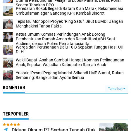
Utama Pembunuhan Pelajar di Lubuk Pakam, Desak Polisi
Segera Tangkap DPO
Peredaran Rokok Ilegal di Batam Kian Marak, Rekomendasi
Ombudsman agar Gandeng KPK Kembali Disorot
Tepis Isu Monopoli Proyek "Ring Satu", Dirut BUMD : Jangan
Menghakimi Tanpa Fakta
Ketua Umum Komnas Perlindungan Anak Dorong
Pembentukan Rumah Aman dan Rehabilitasi ABH Saat
Audiensi dengan Polres Pematangsiantar
Warga dan Perusahaan Dalu 10 B Sepakat Tunggu Hasil Uji
DLH
Wakil Bupati Asahan Sambut Hangat Komnas Perlindungan
Anak, Sepakat Wujudkan Kabupaten Ramah Anak
Yusraini Resmi Pegang Mandat Srikandi LMP Sumut, Rukun
Sembiring: Rangkul dan Ayomi Semua
KOMENTAR
Tampilkan
TERPOPULER
Diduga Oknum PT Serdang Tengah Otak