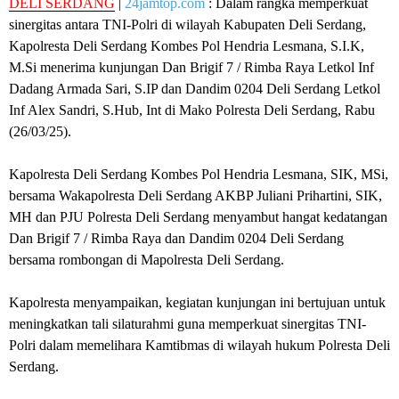
DELI SERDANG
|
24jamtop.com
: Dalam rangka memperkuat
sinergitas antara TNI-Polri di wilayah Kabupaten Deli Serdang,
Kapolresta Deli Serdang Kombes Pol Hendria Lesmana, S.I.K,
M.Si menerima kunjungan Dan Brigif 7 / Rimba Raya Letkol Inf
Dadang Armada Sari, S.IP dan Dandim 0204 Deli Serdang Letkol
Inf Alex Sandri, S.Hub, Int di Mako Polresta Deli Serdang, Rabu
(26/03/25).
Kapolresta Deli Serdang Kombes Pol Hendria Lesmana, SIK, MSi,
bersama Wakapolresta Deli Serdang AKBP Juliani Prihartini, SIK,
MH dan PJU Polresta Deli Serdang menyambut hangat kedatangan
Dan Brigif 7 / Rimba Raya dan Dandim 0204 Deli Serdang
bersama rombongan di Mapolresta Deli Serdang.
Kapolresta menyampaikan, kegiatan kunjungan ini bertujuan untuk
meningkatkan tali silaturahmi guna memperkuat sinergitas TNI-
Polri dalam memelihara Kamtibmas di wilayah hukum Polresta Deli
Serdang.