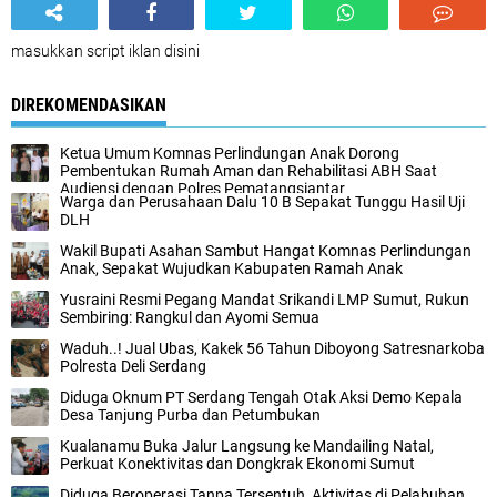
masukkan script iklan disini
DIREKOMENDASIKAN
Ketua Umum Komnas Perlindungan Anak Dorong
Pembentukan Rumah Aman dan Rehabilitasi ABH Saat
Audiensi dengan Polres Pematangsiantar
Warga dan Perusahaan Dalu 10 B Sepakat Tunggu Hasil Uji
DLH
Wakil Bupati Asahan Sambut Hangat Komnas Perlindungan
Anak, Sepakat Wujudkan Kabupaten Ramah Anak
Yusraini Resmi Pegang Mandat Srikandi LMP Sumut, Rukun
Sembiring: Rangkul dan Ayomi Semua
Waduh..! Jual Ubas, Kakek 56 Tahun Diboyong Satresnarkoba
Polresta Deli Serdang
Diduga Oknum PT Serdang Tengah Otak Aksi Demo Kepala
Desa Tanjung Purba dan Petumbukan
Kualanamu Buka Jalur Langsung ke Mandailing Natal,
Perkuat Konektivitas dan Dongkrak Ekonomi Sumut
Diduga Beroperasi Tanpa Tersentuh, Aktivitas di Pelabuhan