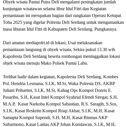
Obyek wisata Pantai Putra Deli mengalami peningkatan jumlah
kunjungan wisatawan selama libur Idul Fitri dan Kegiatan
pemantauan ini merupakan bagian dari rangkaian Operasi Ketupat
Toba 2025 yang digelar Polresta Deli Serdang untuk mengamankan
masa liburan Idul Fitri di Kabupaten Deli Serdang. Pungkasnya.
Dari amatan mediapolri.id di lokasi, Usai melaksanakan
pemantauan langsung di obyek wisata, Sekira pukul 13.30 wib
Kapolresta Deli Serdang beserta rombongan meninggalkan lokasi
objek wisata menuju Mako Polsek Pantai Labu.
Terlihat hadir dalam kegiatan, Kapolresta Deli Serdang, Kombes
Pol. Hendria Lesmana, S.I.K, M.Si, Waka Polresta DS, AKBP
Juliani Prihartini, S.I.K, M.Si, Kabag Ops Kompol Donris E.
Pasaribu, S.H, Kasat Intel Kompol Syahrial Efendi Siregar, S.H,
M.A.P, Kasat Narkoba Kompol Sabastian, R.S. Saragih, S.Sos,
S.I.K, Kasat Reskrim Kompol Risqi Akbar, S.I.K, M.H, Kasat
Samapta Kompol Supendi, S.H, M.H, Kasat Binmas AKP
Suharmono, Kasat Lantas AKP Johan Kurniawan, S.I.K, M.H,