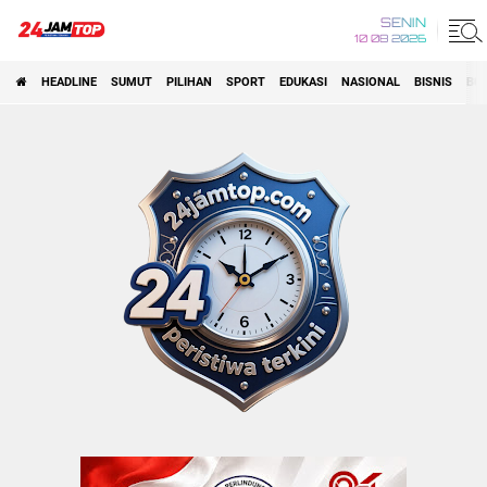
SENIN
10 08 2026
HEADLINE
SUMUT
PILIHAN
SPORT
EDUKASI
NASIONAL
BISNIS
BO