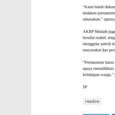
“Kami butuh dukunga
tindakan premanisme
rahasiakan,” ujarny
AKBP Muliadi juga
bersifat reaktif, te
menggelar patroli da
masyarakat dan per
“Premanisme harus d
upaya memulihkan ra
kehidupan warga,”
SP
Headline