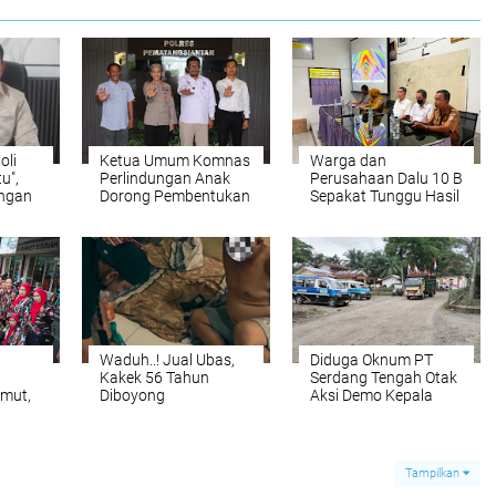
oli
Ketua Umum Komnas
Warga dan
u",
Perlindungan Anak
Perusahaan Dalu 10 B
angan
Dorong Pembentukan
Sepakat Tunggu Hasil
npa
Rumah Aman dan
Uji DLH
Rehabilitasi ABH Saat
Audiensi dengan
Polres
Pematangsiantar
Waduh..! Jual Ubas,
Diduga Oknum PT
Kakek 56 Tahun
Serdang Tengah Otak
umut,
Diboyong
Aksi Demo Kepala
g:
Satresnarkoba
Desa Tanjung Purba
omi
Polresta Deli Serdang
dan Petumbukan
Tampilkan