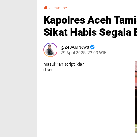
Kapolres Aceh Tamiang AKBP Muliadi Janji Sikat Habis Segala Bentuk Aksi Premanisme
›
Headline
Kapolres Aceh Tami
Sikat Habis Segala
24JAMNews
29 April 2025, 22:09 WIB
masukkan script iklan
disini