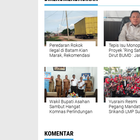
Peredaran Rokok
Tepis Isu Monop
Ilegal di Batam Kian
Proyek "Ring Sat
Marak, Rekomendasi
Dirut BUMD : J
Ombudsman agar
Menghakimi Ta
Gandeng KPK
Fakta
Kembali Disorot
Wakil Bupati Asahan
Yusraini Resmi
Sambut Hangat
Pegang Mandat
Komnas Perlindungan
Srikandi LMP S
Anak, Sepakat
Rukun Sembirin
Wujudkan Kabupaten
Rangkul dan Ay
Ramah Anak
Semua
KOMENTAR