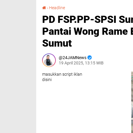
PD FSP.PP-SPSI Sumut Adakan Halal Bi Halal Di Pantai Wong Rame Bersama PC FSP.PP Se Sumut
›
Headline
PD FSP.PP-SPSI Sum
Pantai Wong Rame 
Sumut
24JAMNews
19 April 2025, 13:15 WIB
masukkan script iklan
disini