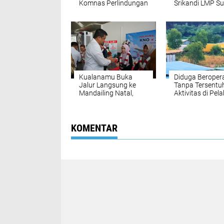
Komnas Perlindungan
Srikandi LMP S
Anak, Sepakat
Rukun Sembirin
Wujudkan Kabupaten
Rangkul dan Ay
Ramah Anak
Semua
Kualanamu Buka
Diduga Beroper
Jalur Langsung ke
Tanpa Tersentu
Mandailing Natal,
Aktivitas di Pe
Perkuat Konektivitas
Tikus Barelang
dan Dongkrak
Kembali Disorot
Ekonomi Sumut
Pengawasan Ap
Dipertanyakan
KOMENTAR