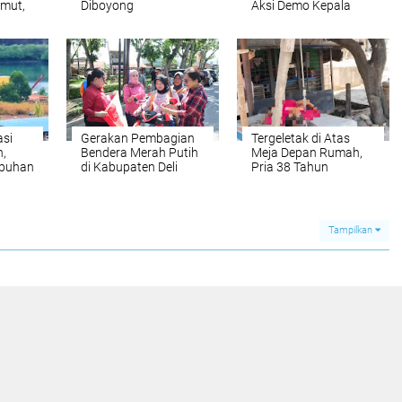
umut,
Diboyong
Aksi Demo Kepala
g:
Satresnarkoba
Desa Tanjung Purba
omi
Polresta Deli Serdang
dan Petumbukan
asi
Gerakan Pembagian
Tergeletak di Atas
h,
Bendera Merah Putih
Meja Depan Rumah,
labuhan
di Kabupaten Deli
Pria 38 Tahun
Serdang
Ditemukan Tak
,
Bernyawa
arat
Tampilkan