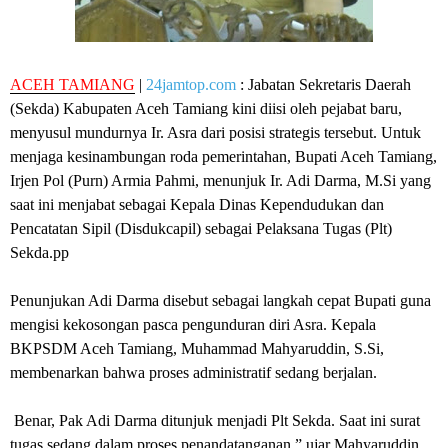
ACEH TAMIANG
|
24jamtop.com
: Jabatan Sekretaris Daerah
(Sekda) Kabupaten Aceh Tamiang kini diisi oleh pejabat baru,
menyusul mundurnya Ir. Asra dari posisi strategis tersebut. Untuk
menjaga kesinambungan roda pemerintahan, Bupati Aceh Tamiang,
Irjen Pol (Purn) Armia Pahmi, menunjuk Ir. Adi Darma, M.Si yang
saat ini menjabat sebagai Kepala Dinas Kependudukan dan
Pencatatan Sipil (Disdukcapil) sebagai Pelaksana Tugas (Plt)
Sekda.pp
Penunjukan Adi Darma disebut sebagai langkah cepat Bupati guna
mengisi kekosongan pasca pengunduran diri Asra. Kepala
BKPSDM Aceh Tamiang, Muhammad Mahyaruddin, S.Si,
membenarkan bahwa proses administratif sedang berjalan.
Benar, Pak Adi Darma ditunjuk menjadi Plt Sekda. Saat ini surat
tugas sedang dalam proses penandatanganan,” ujar Mahyaruddin