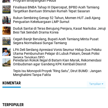
Program Bhayangkari Peduli
Finalisasi BNBA Tahap III Dipercepat, BPBD Aceh Tamiang
Targetkan Bantuan Stimulan Rumah Tepat Sasaran
Rukun Sembiring Genap 52 Tahun, Momen HUT Jadi Ajang
Penguatan Kekeluargaan LMP Sumut
Duduk Santai di Teras Berujung Penjara, Kasat Narkoba: Jeruji
Besi Tak Seindah Drama Korea
Cegah Banjir Berulang, Bupati Aceh Tamiang Minta Pusat
Segera Normalisasi Sungai Tamiang
LPA Deli Serdang Apresiasi Vonis Seumur Hidup Dua Pelaku
Utama Pembunuhan Pelajar di Lubuk Pakam, Desak Polisi
Segera Tangkap DPO
Peredaran Rokok Ilegal di Batam Kian Marak, Rekomendasi
Ombudsman agar Gandeng KPK Kembali Disorot
Tepis Isu Monopoli Proyek "Ring Satu", Dirut BUMD : Jangan
Menghakimi Tanpa Fakta
KOMENTAR
Tampilkan
TERPOPULER