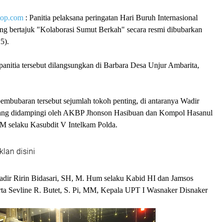
top.com
: Panitia pelaksana peringatan Hari Buruh Internasional
g bertajuk "Kolaborasi Sumut Berkah" secara resmi dibubarkan
25).
anitia tersebut dilangsungkan di Barbara Desa Unjur Ambarita,
embubaran tersebut sejumlah tokoh penting, di antaranya Wadir
yang didampingi oleh AKBP Jhonson Hasibuan dan Kompol Hasanul
MM selaku Kasubdit V Intelkam Polda.
klan disini
hadir Ririn Bidasari, SH, M. Hum selaku Kabid HI dan Jamsos
rta Sevline R. Butet, S. Pi, MM, Kepala UPT I Wasnaker Disnaker