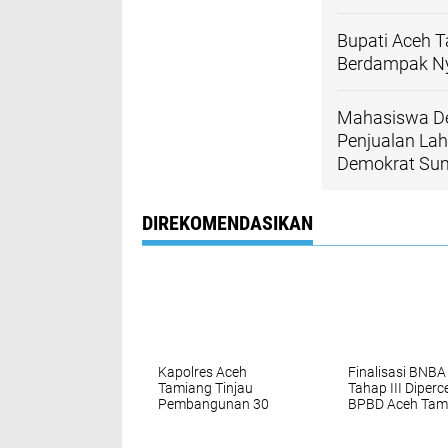
Bupati Aceh 
Berdampak Ny
Mahasiswa De
Penjualan Lah
Demokrat Su
DIREKOMENDASIKAN
Kapolres Aceh
Finalisasi BNBA
Tamiang Tinjau
Tahap III Diperc
Pembangunan 30
BPBD Aceh Tam
Sumur Bor Program
Targetkan Bant
Bhayangkari Peduli
Stimulan Ruma