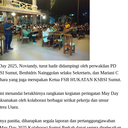
Day 2025, Noviandy, turut hadir didampingi oleh perwakilan PD
Sumut, Benhidris Nainggolan selaku Sekretaris, dan Mariani C
dahara yang juga merupakan Ketua FSB HUKATAN KSBSI Sumut.
ni menandai berakhirnya rangkaian kegiatan peringatan May Day
aksanakan oleh kolaborasi berbagai serikat pekerja dan unsur
era Utara.
ya panitia, diharapkan segala laporan dan pertanggungjawaban
n May Day 2025 Kolaborasi Sumut Berkah dapat segera diselesaikan.