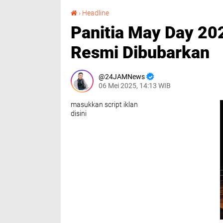
Panitia May Day 2025 Kolaborasi Sumut Berkah Resmi Dibubarkan
›
Headline
Panitia May Day 20
Resmi Dibubarkan
24JAMNews
06 Mei 2025, 14:13 WIB
masukkan script iklan
disini