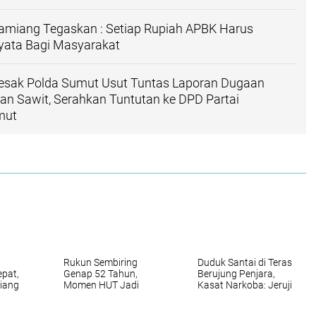
Tamiang Tegaskan : Setiap Rupiah APBK Harus
ata Bagi Masyarakat
sak Polda Sumut Usut Tuntas Laporan Dugaan
an Sawit, Serahkan Tuntutan ke DPD Partai
mut
Rukun Sembiring
Duduk Santai di Teras
epat,
Genap 52 Tahun,
Berujung Penjara,
iang
Momen HUT Jadi
Kasat Narkoba: Jeruji
uan
Ajang Penguatan
Besi Tak Seindah
h
Kekeluargaan LMP
Drama Korea