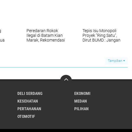
Sumut
g
Peredaran Rokok
Tepis Isu Monopoli
Ilegal di Batam Kian
Proyek "Ring Satu",
Dua
Marak, Rekomendasi
Dirut BUMD : Jangan
Ombudsman agar
Menghakimi Tanpa
lajar
Gandeng KPK
Fakta
,
Kembali Disorot
gera
Tampilkan
DELI SERDANG
EKONOMI
KESEHATAN
MEDAN
PERTAHANAN
PILIHAN
OTOMOTIF