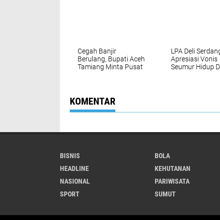
Tepat Sasaran
Cegah Banjir
LPA Deli Serdan
Berulang, Bupati Aceh
Apresiasi Vonis
Tamiang Minta Pusat
Seumur Hidup 
Segera Normalisasi
Pelaku Utama
Sungai Tamiang
Pembunuhan Pe
di Lubuk Pakam
Desak Polisi Se
KOMENTAR
Tangkap DPO
BISNIS
BOLA
HEADLINE
KEHUTANAN
NASIONAL
PARIWISATA
SPORT
SUMUT