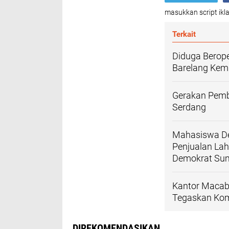
masukkan script ikla
Terkait
Diduga Berope
Barelang Kemb
Gerakan Pemb
Serdang
Mahasiswa De
Penjualan Lah
Demokrat Su
Kantor Macab 
Tegaskan Kom
DIREKOMENDASIKAN