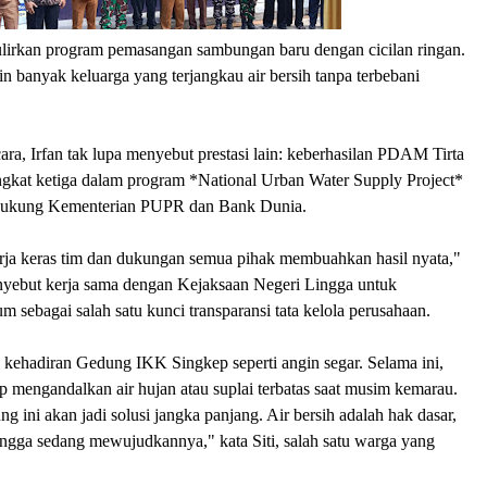
irkan program pemasangan sambungan baru dengan cicilan ringan.
 banyak keluarga yang terjangkau air bersih tanpa terbebani
ara, Irfan tak lupa menyebut prestasi lain: keberhasilan PDAM Tirta
ngkat ketiga dalam program *National Urban Water Supply Project*
ukung Kementerian PUPR dan Bank Dunia.
erja keras tim dan dukungan semua pihak membuahkan hasil nyata,"
yebut kerja sama dengan Kejaksaan Negeri Lingga untuk
sebagai salah satu kunci transparansi tata kelola perusahaan.
 kehadiran Gedung IKK Singkep seperti angin segar. Selama ini,
ap mengandalkan air hujan atau suplai terbatas saat musim kemarau.
g ini akan jadi solusi jangka panjang. Air bersih adalah hak dasar,
gga sedang mewujudkannya," kata Siti, salah satu warga yang