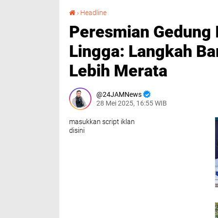
Peresmian Gedung IKK Singkep PDAM Tirta Lingga: Langkah Baru untuk Air Bersih yang Lebih Merata
›
Headline
Peresmian Gedung 
Lingga: Langkah Bar
Lebih Merata
24JAMNews
28 Mei 2025, 16:55 WIB
masukkan script iklan
disini