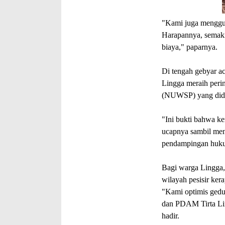
"Kami juga menggul
Harapannya, semakin
biaya," paparnya.
Di tengah gebyar ac
Lingga meraih peri
(NUWSP) yang did
"Ini bukti bahwa k
ucapnya sambil men
pendampingan hukum 
Bagi warga Lingga,
wilayah pesisir ker
"Kami optimis gedun
dan PDAM Tirta Lin
hadir.