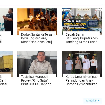
g
Duduk Santai di Teras
Cegah Banjir
,
Berujung Penjara,
Berulang, Bupati Aceh
i
Kasat Narkoba: Jeruji
Tamiang Minta Pusat
an
Besi Tak Seindah
Segera Normalisasi
LMP
Drama Korea
Sungai Tamiang
k
Tepis Isu Monopoli
Ketua Umum Komnas
Kian
Proyek "Ring Satu",
Perlindungan Anak
ndasi
Dirut BUMD : Jangan
Dorong Pembentukan
ar
Menghakimi Tanpa
Rumah Aman dan
Fakta
Rehabilitasi ABH Saat
Audiensi dengan
Polres
Tampilkan
Pematangsiantar