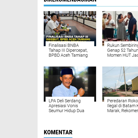
Finalisasi BNBA
Rukun Sembirin
Tahap III Dipercepat,
Genap 52 Tahun
BPBD Aceh Tamiang
Momen HUT Jad
Targetkan Bantuan
Ajang Penguat
Stimulan Rumah
Kekeluargaan 
Tepat Sasaran
Sumut
LPA Deli Serdang
Peredaran Roko
Apresiasi Vonis
Ilegal di Batam 
Seumur Hidup Dua
Marak, Rekome
Pelaku Utama
Ombudsman ag
Pembunuhan Pelajar
Gandeng KPK
di Lubuk Pakam,
Kembali Disorot
Desak Polisi Segera
KOMENTAR
Tangkap DPO