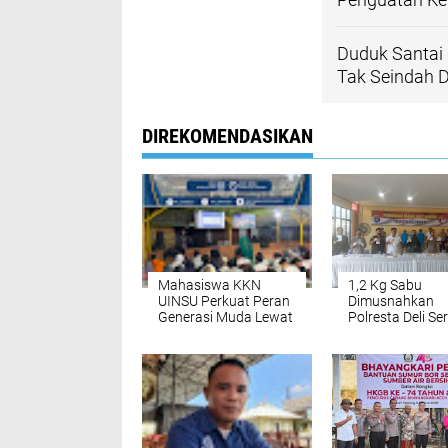
Duduk Santai d
Tak Seindah 
DIREKOMENDASIKAN
Mahasiswa KKN
1,2 Kg Sabu
UINSU Perkuat Peran
Dimusnahkan
Generasi Muda Lewat
Polresta Deli Se
Seminar Kepemudaan
Tiga Tersangka
di Desa Sukatepu
Edarkan Ribuan
Narkoba