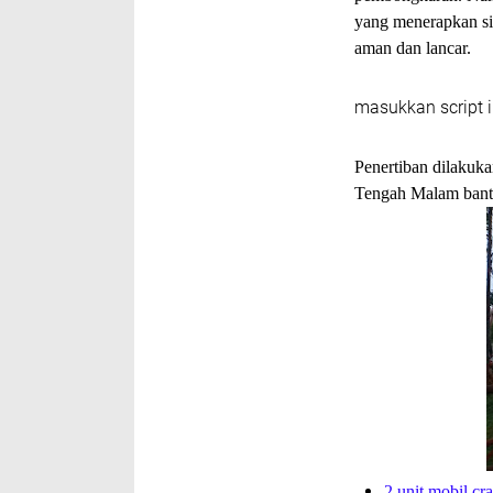
yang menerapkan sis
aman dan lancar.
masukkan script i
Penertiban dilakuka
Tengah Malam bantua
2 unit mobil cr