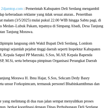
|
24jamtop.com
: Pemerintah Kabupaten Deli Serdang mengambil
dap keberadaan reklame yang tidak sesuai aturan.. Penertiban
at malam (3/5/2025) mulai pukul 22.00 WIB hingga Sabtu pagi, di
tas Medan–Lubuk Pakam, tepatnya di Simpang Abadi, Desa Tanjung
tan Tanjung Morawa.
i dipimpin langsung oleh Wakil Bupati Deli Serdang, Lomlom
ingi sejumlah pejabat tinggi daerah seperti Inspektur Kabupaten
, Kepala Satpol PP Marzuki, S.Sos, M.AP, Kepala Bapenda
, M.Si, serta beberapa pimpinan Organisasi Perangkat Daerah
Tanjung Morawa H. Ibnu Hajar, S.Sos, Sekcam Dedy Basry
erta unsur Forkopimcam, termasuk personel Bhabinkamtibmas dan
 yang melintang di dua ruas jalan sempat menyulitkan proses
n, berkat koordinasi dengan Dinas Perhubungan Deli Serdang