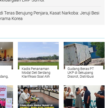
i Teras Berujung Penjara, Kasat Narkoba: Jeruji Besi
Drama Korea
Kadis Penanaman
Gudang Beras PT
Modal Deli Serdang
UKP di Sekupang
rdang,
Klarifikasi Soal Alih
Disorot, Distribusi
 Gagal
fungsi Lahan Sawah
Kontainer Hampir
 Dosis
Produktif di Pantai
Setiap Hari,
Labu
Transparansi
Dipertanyakan