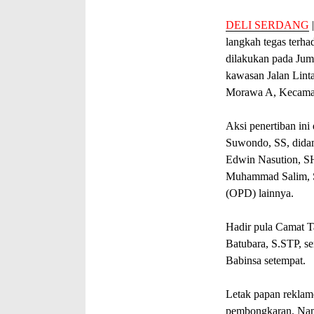
DELI SERDANG
langkah tegas terha
dilakukan pada Jum
kawasan Jalan Lin
Morawa A, Kecama
Aksi penertiban in
Suwondo, SS, didamp
Edwin Nasution, SH
Muhammad Salim, SP
(OPD) lainnya.
Hadir pula Camat 
Batubara, S.STP, s
Babinsa setempat.
Letak papan reklame
pembongkaran. Namu