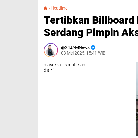
Tertibkan Billboard Liar, Wakil Bupati Deli Serdang Pimpin Aksi Tengah Malam
›
Headline
Tertibkan Billboard 
Serdang Pimpin Ak
24JAMNews
03 Mei 2025, 15:41 WIB
masukkan script iklan
disini