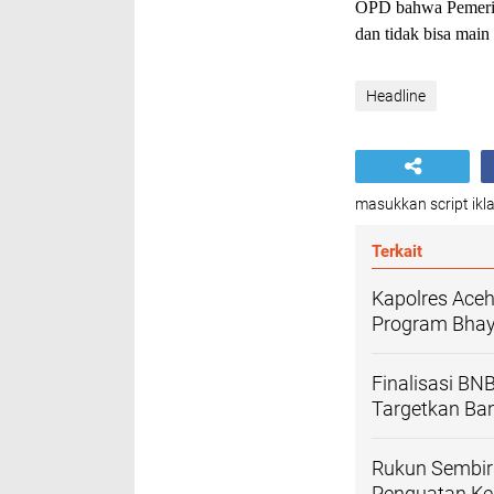
OPD bahwa Pemerint
dan tidak bisa mai
Headline
masukkan script ikla
Terkait
Kapolres Ace
Program Bhay
Finalisasi BN
Targetkan Ba
Rukun Sembir
Penguatan Ke