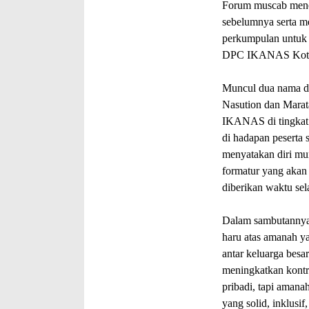
Forum muscab men
sebelumnya serta m
perkumpulan untuk 
DPC IKANAS Kota M
Muncul dua nama da
Nasution dan Mara
IKANAS di tingkat
di hadapan peserta
menyatakan diri mun
formatur yang akan
diberikan waktu se
Dalam sambutannya 
haru atas amanah ya
antar keluarga besa
meningkatkan kontri
pribadi, tapi aman
yang solid, inklusi