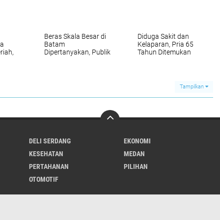
ar
Beras Skala Besar di
Diduga Sakit dan
ia
Batam
Kelaparan, Pria 65
riah,
Dipertanyakan, Publik
Tahun Ditemukan
Siap
Desak Audit dan
Meninggal di Pinggir
2029
Keterbukaan
Jalan Blok 8 Deli
Serdang
Tampilkan
DELI SERDANG
EKONOMI
KESEHATAN
MEDAN
PERTAHANAN
PILIHAN
OTOMOTIF
REDAKSI