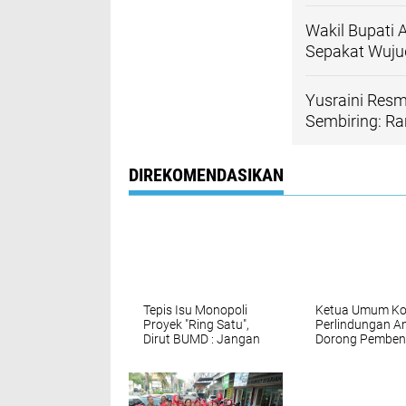
Wakil Bupati
Sepakat Wuj
Yusraini Res
Sembiring: R
DIREKOMENDASIKAN
Tepis Isu Monopoli
Ketua Umum K
Proyek "Ring Satu",
Perlindungan A
Dirut BUMD : Jangan
Dorong Pemben
Menghakimi Tanpa
Rumah Aman d
Fakta
Rehabilitasi AB
Audiensi denga
Polres