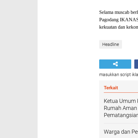
Selama muscab berl
Pagodang IKANAS” 
kekuatan dan kek
Headline
masukkan script ikla
Terkait
Ketua Umum 
Rumah Aman d
Pematangsian
Warga dan Per