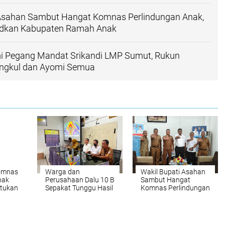
 Asahan Sambut Hangat Komnas Perlindungan Anak,
udkan Kabupaten Ramah Anak
mi Pegang Mandat Srikandi LMP Sumut, Rukun
angkul dan Ayomi Semua
omnas
Warga dan
Wakil Bupati Asahan
nak
Perusahaan Dalu 10 B
Sambut Hangat
tukan
Sepakat Tunggu Hasil
Komnas Perlindungan
an
Uji DLH
Anak, Sepakat
H Saat
Wujudkan Kabupaten
n
Ramah Anak