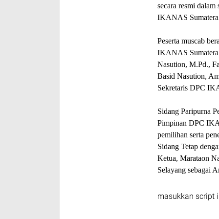
secara resmi dalam
IKANAS Sumatera U
Peserta muscab be
IKANAS Sumatera Ut
Nasution, M.Pd., Fa
Basid Nasution, Am
Sekretaris DPC IK
Sidang Paripurna P
Pimpinan DPC IKAN
pemilihan serta pe
Sidang Tetap denga
Ketua, Marataon Na
Selayang sebagai A
masukkan script i