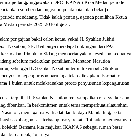
erima pertanggungjawaban DPC IKANAS Kota Medan periode
enetapkan sumber dan anggaran pendapatan dan belanja
periode mendatang. Tidak kalah penting, agenda pemilihan Ketua
edan periode 2025-2030 digelar.
lam pengajuan bakal calon ketua, yakni H. Syahlan Jukhri
taon Nasution, SE. Keduanya mendapat dukungan dari PAC
 kecamatan. Pimpinan Sidang mempertanyakan kesediaan keduanya
 sidang sebelum melakukan pemilihan. Marataon Nasution
dur, sehingga H. Syahlan Nasution terpilih kembali. Struktur
 menyusun kepengurusan baru juga telah ditetapkan. Formatur
lama 1 bulan untuk melaksanakan proses penyusunan kepengurusan.
usai terpilih, H. Syahlan Nasution menyampaikan rasa syukur dan
ng diberikan. Ia berkomitmen untuk terus memperkuat silaturahmi
r Nasution, menjaga marwah adat dan budaya Mandailing, serta
busi sosial organisasi terhadap masyarakat. “Ini bukan kemenangan
ah kolektif. Bersama kita majukan IKANAS sebagai rumah besar
f, dan berdampak,” ujarnya.