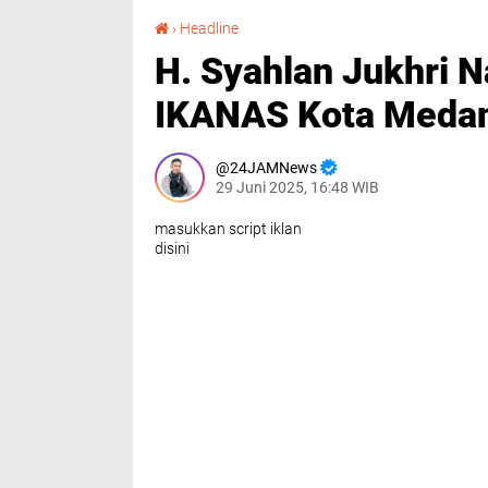
H. Syahlan Jukhri Nasution Kembali Pimpin DPC IKANAS Kota Medan Periode 2025–2030
›
Headline
H. Syahlan Jukhri 
IKANAS Kota Meda
24JAMNews
29 Juni 2025, 16:48 WIB
masukkan script iklan
disini