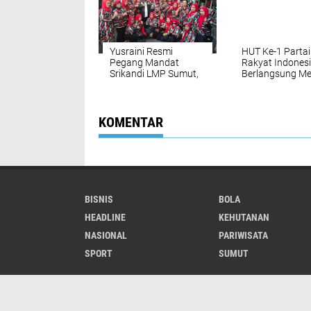
Pematangsiant
Yusraini Resmi
HUT Ke-1 Partai
Pegang Mandat
Rakyat Indones
Srikandi LMP Sumut,
Berlangsung Me
Rukun Sembiring:
DPD PRI Sumut 
Rangkul dan Ayomi
Hadapi Pemilu 
Semua
Mendatang
KOMENTAR
BISNIS
BOLA
HEADLINE
KEHUTANAN
NASIONAL
PARIWISATA
SPORT
SUMUT