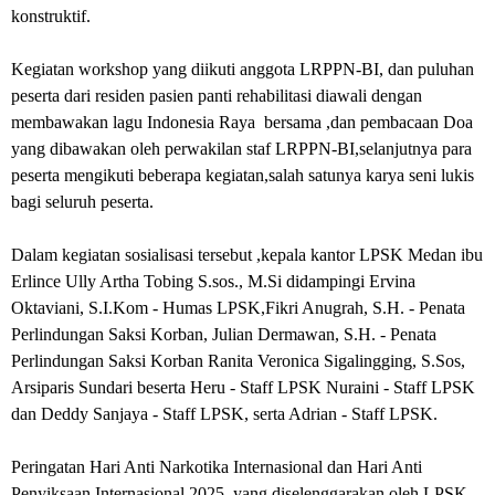
konstruktif.
Kegiatan workshop yang diikuti anggota LRPPN-BI, dan puluhan
peserta dari residen pasien panti rehabilitasi diawali dengan
membawakan lagu Indonesia Raya bersama ,dan pembacaan Doa
yang dibawakan oleh perwakilan staf LRPPN-BI,selanjutnya para
peserta mengikuti beberapa kegiatan,salah satunya karya seni lukis
bagi seluruh peserta.
Dalam kegiatan sosialisasi tersebut ,kepala kantor LPSK Medan ibu
Erlince Ully Artha Tobing S.sos., M.Si didampingi Ervina
Oktaviani, S.I.Kom - Humas LPSK,Fikri Anugrah, S.H. - Penata
Perlindungan Saksi Korban, Julian Dermawan, S.H. - Penata
Perlindungan Saksi Korban Ranita Veronica Sigalingging, S.Sos,
Arsiparis Sundari beserta Heru - Staff LPSK Nuraini - Staff LPSK
dan Deddy Sanjaya - Staff LPSK, serta Adrian - Staff LPSK.
Peringatan Hari Anti Narkotika Internasional dan Hari Anti
Penyiksaan Internasional 2025 yang diselenggarakan oleh LPSK