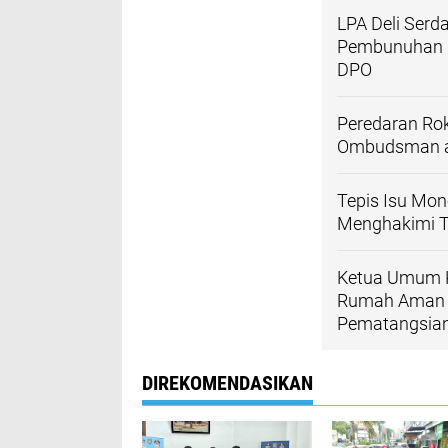
LPA Deli Serd
Pembunuhan Pe
DPO
Peredaran Rok
Ombudsman ag
Tepis Isu Mon
Menghakimi T
Ketua Umum 
Rumah Aman d
Pematangsian
DIREKOMENDASIKAN