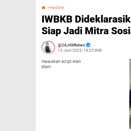
IWBKB Dideklarasikan, Wartawan di Batang Kuis Siap Jadi Mitra Sosial Kontrol Pembangunan
›
Headline
IWBKB Dideklarasik
Siap Jadi Mitra So
24JAMNews
12 Juni 2025, 14:25 WIB
masukkan script iklan
disini