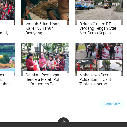
Waduh..! Jual Ubas,
Diduga Oknum PT
Kakek 56 Tahun
Serdang Tengah Otak
umut,
Diboyong
Aksi Demo Kepala
g:
Satresnarkoba
Desa Tanjung Purba
omi
Polresta Deli Serdang
dan Petumbukan
asi
Gerakan Pembagian
Mahasiswa Desak
h,
Bendera Merah Putih
Polda Sumut Usut
labuhan
di Kabupaten Deli
Tuntas Laporan
Serdang
Dugaan Penjualan
,
Lahan Sawit,
arat
Serahkan Tuntutan ke
DPD Partai Demokrat
Tampilkan
Sumut