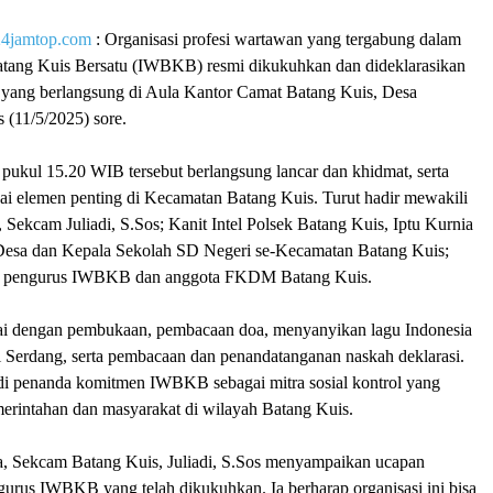
24jamtop.com
: Organisasi profesi wartawan yang tergabung dalam
tang Kuis Bersatu (IWBKB) resmi dikukuhkan dan dideklarasikan
 yang berlangsung di Aula Kantor Camat Batang Kuis, Desa
 (11/5/2025) sore.
pukul 15.20 WIB tersebut berlangsung lancar dan khidmat, serta
gai elemen penting di Kecamatan Batang Kuis. Turut hadir mewakili
Sekcam Juliadi, S.Sos; Kanit Intel Polsek Batang Kuis, Iptu Kurnia
Desa dan Kepala Sekolah SD Negeri se-Kecamatan Batang Kuis;
aran pengurus IWBKB dan anggota FKDM Batang Kuis.
lai dengan pembukaan, pembacaan doa, menyanyikan lagu Indonesia
 Serdang, serta pembacaan dan penandatanganan naskah deklarasi.
adi penanda komitmen IWBKB sebagai mitra sosial kontrol yang
merintahan dan masyarakat di wilayah Batang Kuis.
, Sekcam Batang Kuis, Juliadi, S.Sos menyampaikan ucapan
gurus IWBKB yang telah dikukuhkan. Ia berharap organisasi ini bisa