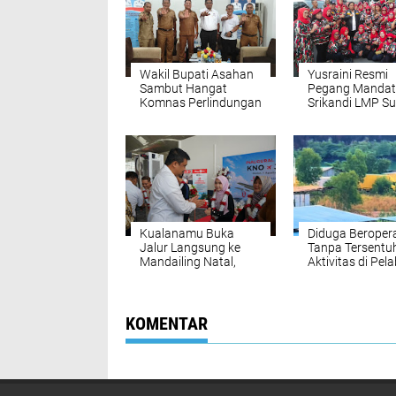
Wakil Bupati Asahan
Yusraini Resmi
Sambut Hangat
Pegang Mandat
Komnas Perlindungan
Srikandi LMP S
Anak, Sepakat
Rukun Sembirin
Wujudkan Kabupaten
Rangkul dan Ay
Ramah Anak
Semua
Kualanamu Buka
Diduga Beroper
Jalur Langsung ke
Tanpa Tersentu
Mandailing Natal,
Aktivitas di Pe
Perkuat Konektivitas
Tikus Barelang
dan Dongkrak
Kembali Disorot
Ekonomi Sumut
Pengawasan Ap
Dipertanyakan
KOMENTAR