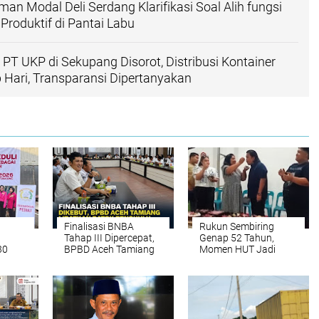
an Modal Deli Serdang Klarifikasi Soal Alih fungsi
roduktif di Pantai Labu
PT UKP di Sekupang Disorot, Distribusi Kontainer
 Hari, Transparansi Dipertanyakan
Finalisasi BNBA
Rukun Sembiring
Tahap III Dipercepat,
Genap 52 Tahun,
30
BPBD Aceh Tamiang
Momen HUT Jadi
gram
Targetkan Bantuan
Ajang Penguatan
uli
Stimulan Rumah
Kekeluargaan LMP
Tepat Sasaran
Sumut