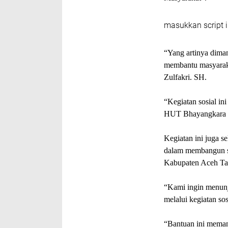
masukkan script i
“Yang artinya diman
membantu masyarak
Zulfakri. SH.
“Kegiatan sosial in
HUT Bhayangkara k
Kegiatan ini juga s
dalam membangun si
Kabupaten Aceh Ta
“Kami ingin menunj
melalui kegiatan s
“Bantuan ini memang