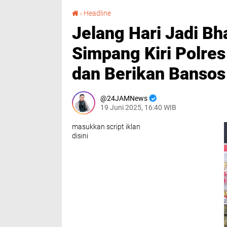
Jelang Hari Jadi Bhayangkari Ke - 79, Polsek Simpang Kiri Polres Aceh Tamiang Sapa Warga dan Berikan Bansos
›
Headline
Jelang Hari Jadi Bh
Simpang Kiri Polre
dan Berikan Bansos
24JAMNews
19 Juni 2025, 16:40 WIB
masukkan script iklan
disini