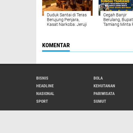
Duduk Santai di Teras
Cegah Banjir
Berujung Penjara,
Berulang, Bupat
Kasat Narkoba: Jeruji
Tamiang Minta 
Besi Tak Seindah
Segera Normalis
Drama Korea
Sungai Tamiang
KOMENTAR
BISNIS
BOLA
HEADLINE
KEHUTANAN
NASIONAL
PARIWISATA
SPORT
SUMUT