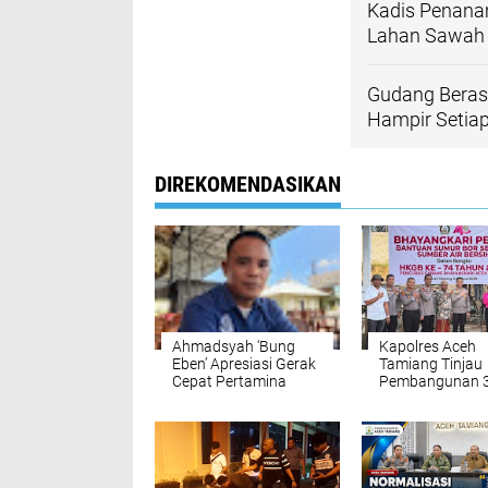
Kadis Penanam
Lahan Sawah P
Gudang Beras 
Hampir Setiap
DIREKOMENDASIKAN
Ahmadsyah ‘Bung
Kapolres Aceh
Eben’ Apresiasi Gerak
Tamiang Tinjau
Cepat Pertamina
Pembangunan 
Sumbagut Amankan
Sumur Bor Pro
Pasokan Energi
Bhayangkari Ped