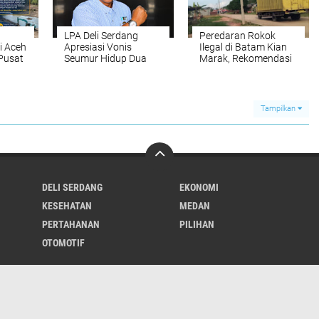
LPA Deli Serdang
Peredaran Rokok
i Aceh
Apresiasi Vonis
Ilegal di Batam Kian
Pusat
Seumur Hidup Dua
Marak, Rekomendasi
asi
Pelaku Utama
Ombudsman agar
Pembunuhan Pelajar
Gandeng KPK
di Lubuk Pakam,
Kembali Disorot
Desak Polisi Segera
Tampilkan
Tangkap DPO
DELI SERDANG
EKONOMI
KESEHATAN
MEDAN
PERTAHANAN
PILIHAN
OTOMOTIF
REDAKSI