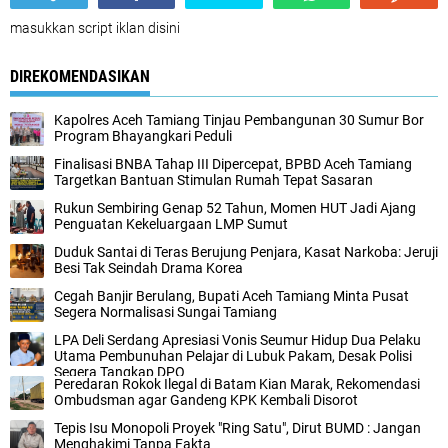
masukkan script iklan disini
DIREKOMENDASIKAN
Kapolres Aceh Tamiang Tinjau Pembangunan 30 Sumur Bor
Program Bhayangkari Peduli
Finalisasi BNBA Tahap III Dipercepat, BPBD Aceh Tamiang
Targetkan Bantuan Stimulan Rumah Tepat Sasaran
Rukun Sembiring Genap 52 Tahun, Momen HUT Jadi Ajang
Penguatan Kekeluargaan LMP Sumut
Duduk Santai di Teras Berujung Penjara, Kasat Narkoba: Jeruji
Besi Tak Seindah Drama Korea
Cegah Banjir Berulang, Bupati Aceh Tamiang Minta Pusat
Segera Normalisasi Sungai Tamiang
LPA Deli Serdang Apresiasi Vonis Seumur Hidup Dua Pelaku
Utama Pembunuhan Pelajar di Lubuk Pakam, Desak Polisi
Segera Tangkap DPO
Peredaran Rokok Ilegal di Batam Kian Marak, Rekomendasi
Ombudsman agar Gandeng KPK Kembali Disorot
Tepis Isu Monopoli Proyek "Ring Satu", Dirut BUMD : Jangan
Menghakimi Tanpa Fakta