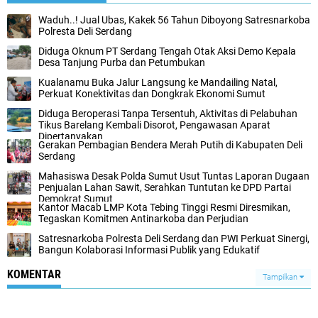
Waduh..! Jual Ubas, Kakek 56 Tahun Diboyong Satresnarkoba
Polresta Deli Serdang
Diduga Oknum PT Serdang Tengah Otak Aksi Demo Kepala
Desa Tanjung Purba dan Petumbukan
Kualanamu Buka Jalur Langsung ke Mandailing Natal,
Perkuat Konektivitas dan Dongkrak Ekonomi Sumut
Diduga Beroperasi Tanpa Tersentuh, Aktivitas di Pelabuhan
Tikus Barelang Kembali Disorot, Pengawasan Aparat
Dipertanyakan
Gerakan Pembagian Bendera Merah Putih di Kabupaten Deli
Serdang
Mahasiswa Desak Polda Sumut Usut Tuntas Laporan Dugaan
Penjualan Lahan Sawit, Serahkan Tuntutan ke DPD Partai
Demokrat Sumut
Kantor Macab LMP Kota Tebing Tinggi Resmi Diresmikan,
Tegaskan Komitmen Antinarkoba dan Perjudian
Satresnarkoba Polresta Deli Serdang dan PWI Perkuat Sinergi,
Bangun Kolaborasi Informasi Publik yang Edukatif
KOMENTAR
Tampilkan