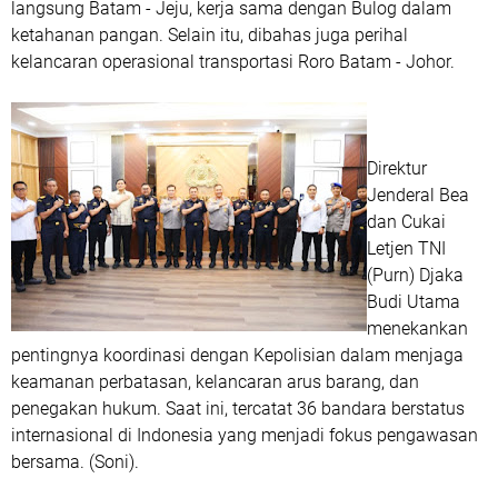
langsung Batam - Jeju, kerja sama dengan Bulog dalam
ketahanan pangan. Selain itu, dibahas juga perihal
kelancaran operasional transportasi Roro Batam - Johor.
Direktur
Jenderal Bea
dan Cukai
Letjen TNI
(Purn) Djaka
Budi Utama
menekankan
pentingnya koordinasi dengan Kepolisian dalam menjaga
keamanan perbatasan, kelancaran arus barang, dan
penegakan hukum. Saat ini, tercatat 36 bandara berstatus
internasional di Indonesia yang menjadi fokus pengawasan
bersama. (Soni).