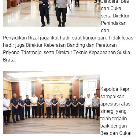
Jenderal Bea
dan Cukai
serta Direktur
Penindakan
dan
Penyidikan Rizal juga ikut hadir saat kunjungan. Tidak lepas
hadir juga Direktur Keberatan Banding dan Peraturan
Priyono Triatmojo, serta Direktur Teknis Kepabeanan Susila
Brata.
Kapolda Kepri
sampaikan
apresiasi atas
sinergi yang
telah terjalin
baik dengan
Bea dan Cukai.