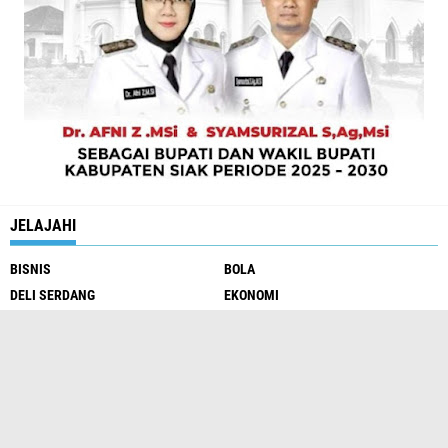
JELAJAHI
BISNIS
BOLA
DELI SERDANG
EKONOMI
HEADLINE
KEHUTANAN
KESEHATAN
MEDAN
NASIONAL
PARIWISATA
PERTAHANAN
PILIHAN
SPORT
SUMUT