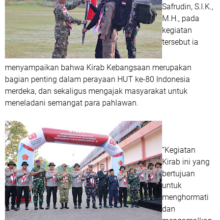
Safrudin, S.I.K.,
M.H., pada
kegiatan
tersebut ia
menyampaikan bahwa Kirab Kebangsaan merupakan
bagian penting dalam perayaan HUT ke-80 Indonesia
merdeka, dan sekaligus mengajak masyarakat untuk
meneladani semangat para pahlawan.
“Kegiatan
Kirab ini yang
bertujuan
untuk
menghormati
dan