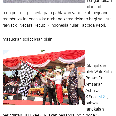
mengamalkan
nilai - nilai
para perjuangan serta para pahlawan yang telah berjuang
membawa indonesia ke ambang kemerdekaan bagi seluruh
rakyat di Negara Republik Indonesia, "ujar Kapolda Kepri.
masukkan script iklan disini
Dilanjutkan
oleh Wali Kota
Batam Dr.
Amsakar
Achmad,
S.Sos.,
M.Si
.,
bahwa
rangkaian
peringatan HUT ke-80 RI akan berlangsung hingga 30