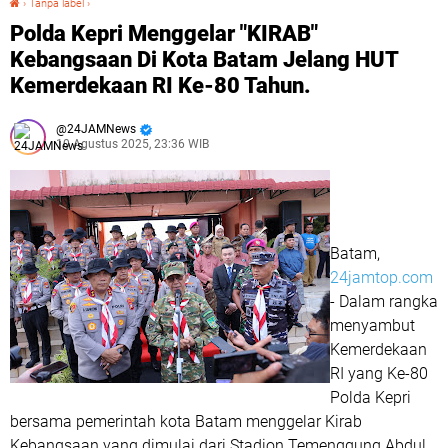
›
Tanpa label
›
Polda Kepri Menggelar "KIRAB"
Kebangsaan Di Kota Batam Jelang HUT
Kemerdekaan RI Ke-80 Tahun.
24JAMNews
10 Agustus 2025, 23:36 WIB
Batam,
24jamtop.com
- Dalam rangka
menyambut
Kemerdekaan
RI yang Ke-80
Polda Kepri
bersama pemerintah kota Batam menggelar Kirab
Kebangsaan yang dimulai dari Stadion Temenggung Abdul