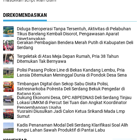
masukkan script iklan disini
DIREKOMENDASIKAN
Diduga Beroperasi Tanpa Tersentuh, Aktivitas di Pelabuhan
Tikus Barelang Kembali Disorot, Pengawasan Aparat
Dipertanyakan
Gerakan Pembagian Bendera Merah Putih di Kabupaten Deli
Serdang
Tergeletak di Atas Meja Depan Rumah, Pria 38 Tahun
Ditemukan Tak Bernyawa
Polisi Pasang Police Line di Bekas Kandang Lembu, Pria
Lansia Ditemukan Meninggal Dunia di Pondok Desa Sena
Timbangan Digital dan Sekop Sabu Disita Polisi,
Satresnarkoba Polresta Deli Serdang Bekuk Pengedar di
Batang Kuis
Dukung Ekonomi Desa, DPC ABPEDNAS Deli Serdang Tinjau
Lokasi UMKM di Percut Sei Tuan dan Angkat Koordinator
Pengembangan Usaha
Yusraini Diusulkan Jadi Calon Ketua Srikandi Mada Lmp
Sumut
Kadis Penanaman Modal Deli Serdang Klarifikasi Soal Alih
fungsi Lahan Sawah Produktif di Pantai Labu