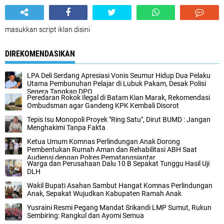
masukkan script iklan disini
DIREKOMENDASIKAN
LPA Deli Serdang Apresiasi Vonis Seumur Hidup Dua Pelaku
Utama Pembunuhan Pelajar di Lubuk Pakam, Desak Polisi
Segera Tangkap DPO
Peredaran Rokok Ilegal di Batam Kian Marak, Rekomendasi
Ombudsman agar Gandeng KPK Kembali Disorot
Tepis Isu Monopoli Proyek "Ring Satu", Dirut BUMD : Jangan
Menghakimi Tanpa Fakta
Ketua Umum Komnas Perlindungan Anak Dorong
Pembentukan Rumah Aman dan Rehabilitasi ABH Saat
Audiensi dengan Polres Pematangsiantar
Warga dan Perusahaan Dalu 10 B Sepakat Tunggu Hasil Uji
DLH
Wakil Bupati Asahan Sambut Hangat Komnas Perlindungan
Anak, Sepakat Wujudkan Kabupaten Ramah Anak
Yusraini Resmi Pegang Mandat Srikandi LMP Sumut, Rukun
Sembiring: Rangkul dan Ayomi Semua