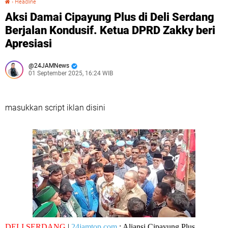
›
Headline
Aksi Damai Cipayung Plus di Deli Serdang
Berjalan Kondusif. Ketua DPRD Zakky beri
Apresiasi
24JAMNews
01 September 2025, 16:24 WIB
masukkan script iklan disini
DELI SERDANG
|
24jamtop.com
: Aliansi Cipayung Plus