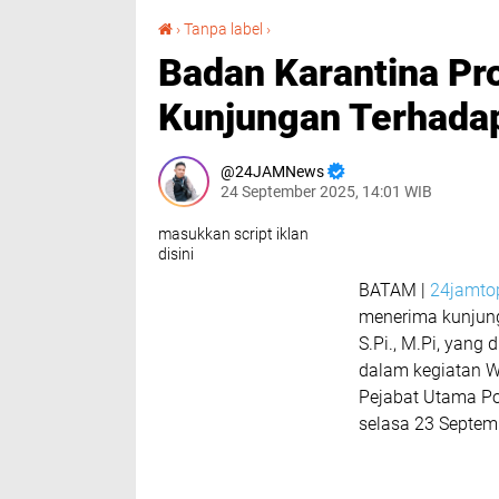
Badan Karantina Provinsi Kepri Melakukan Kunjungan Terhadap Polda Kepri.
›
Tanpa label
›
Badan Karantina Pr
Kunjungan Terhadap
24JAMNews
24 September 2025, 14:01 WIB
masukkan script iklan
disini
BATAM |
24jamto
menerima kunjung
S.Pi., M.Pi, yang 
dalam kegiatan Wa
Pejabat Utama Po
selasa 23 Septem