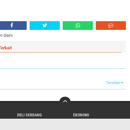
n disini
erkait
Tampilkan
DELI SERDANG
EKONOMI
KESEHATAN
MEDAN