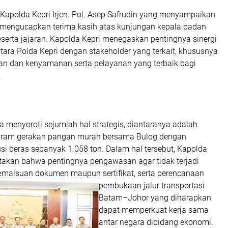
apolda Kepri Irjen. Pol. Asep Safrudin yang menyampaikan
 mengucapkan terima kasih atas kunjungan kepala badan
eserta jajaran. Kapolda Kepri menegaskan pentingnya sinergi
tara Polda Kepri dengan stakeholder yang terkait, khususnya
 dan kenyamanan serta pelayanan yang terbaik bagi
.
a menyoroti sejumlah hal strategis, diantaranya adalah
gram gerakan pangan murah bersama Bulog dengan
si beras sebanyak 1.058 ton. Dalam hal tersebut, Kapolda
takan bahwa pentingnya pengawasan agar tidak terjadi
pemalsuan dokumen maupun sertifikat, serta perencanaan
pembukaan jalur transportasi
Batam–Johor yang diharapkan
dapat memperkuat kerja sama
antar negara dibidang ekonomi.