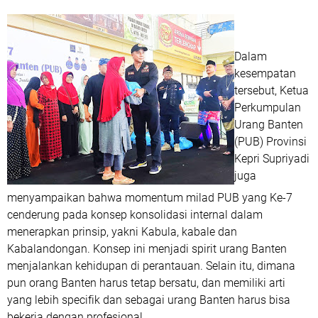
Dalam
kesempatan
tersebut, Ketua
Perkumpulan
Urang Banten
(PUB) Provinsi
Kepri Supriyadi
juga
menyampaikan bahwa momentum milad PUB yang Ke-7
cenderung pada konsep konsolidasi internal dalam
menerapkan prinsip, yakni Kabula, kabale dan
Kabalandongan. Konsep ini menjadi spirit urang Banten
menjalankan kehidupan di perantauan. Selain itu, dimana
pun orang Banten harus tetap bersatu, dan memiliki arti
yang lebih specifik dan sebagai urang Banten harus bisa
bekerja dengan profesional.