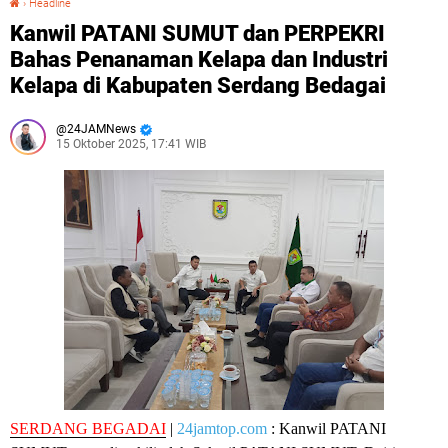
›
Headline
Kanwil PATANI SUMUT dan PERPEKRI
Bahas Penanaman Kelapa dan Industri
Kelapa di Kabupaten Serdang Bedagai
24JAMNews
15 Oktober 2025, 17:41 WIB
SERDANG BEGADAI
|
24jamtop.com
:
Kanwil PATANI