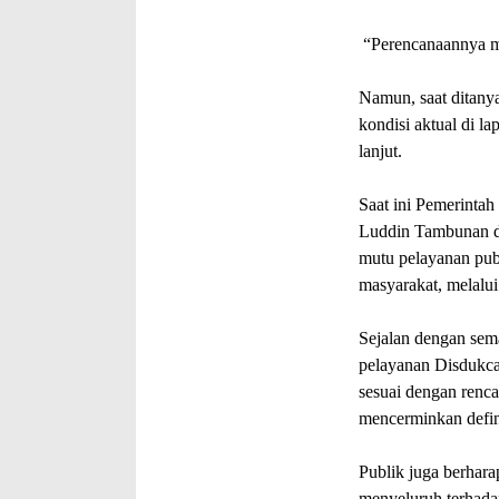
“Perencanaannya me
Namun, saat ditany
kondisi aktual di l
lanjut.
Saat ini Pemerinta
Luddin Tambunan d
mutu pelayanan publ
masyarakat, melalu
Sejalan dengan sem
pelayanan Disdukcap
sesuai dengan renca
mencerminkan defi
Publik juga berhar
menyeluruh terhadap