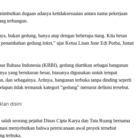
enimbulkan dugaan adanya ketidaksesuaian antara nama pekerjaan
yang terbangun.
lnya, bukan gedung, hanya atap dengan beberapa tiang. Kita heran
t penambahan gedung loket,” ujar Ketua Lisan June Edi Purba, Jumat
r Bahasa Indonesia (KBBI), gedung diartikan sebagai bangunan
nya yang berukuran besar, biasanya digunakan untuk tempat
an, dan sebagainya. Artinya, bangunan terbuka tanpa dinding seperti
delapan tidak termasuk kategori “gedung” menurut definisi tersebut.
klan disini
, salah seorang pejabat Dinas Cipta Karya dan Tata Ruang bernama
masi menyebutkan bahwa perencanaan awal proyek tersebut
g terbuka.