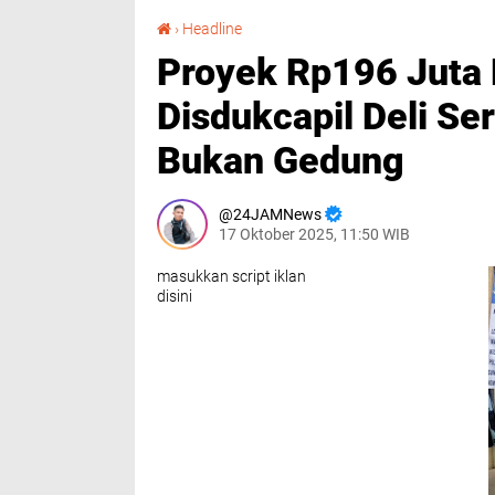
Proyek Rp196 Juta Penambahan Gedung Loket Disdukcapil Deli Serdang Disorot, Hasilnya Bukan Gedung
›
Headline
Proyek Rp196 Juta
Disdukcapil Deli Se
Bukan Gedung
24JAMNews
17 Oktober 2025, 11:50 WIB
masukkan script iklan
disini