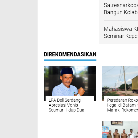
Satresnarkoba
Bangun Kolabo
Mahasiswa KK
Seminar Kepe
DIREKOMENDASIKAN
LPA Deli Serdang
Peredaran Roko
Apresiasi Vonis
Ilegal di Batam 
Seumur Hidup Dua
Marak, Rekome
Pelaku Utama
Ombudsman ag
Pembunuhan Pelajar
Gandeng KPK
di Lubuk Pakam,
Kembali Disorot
Desak Polisi Segera
Tangkap DPO