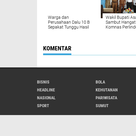
Warga dan
Wakil Bupati A
Perusahaan Dalu 10 B
Sambut Hangat
Sepakat Tunggu Hasil
Komnas Perlin
Uji DLH
Anak, Sepakat
Wujudkan Kabu
Ramah Anak
KOMENTAR
BISNIS
BOLA
HEADLINE
KEHUTANAN
NASIONAL
PARIWISATA
SPORT
SUMUT