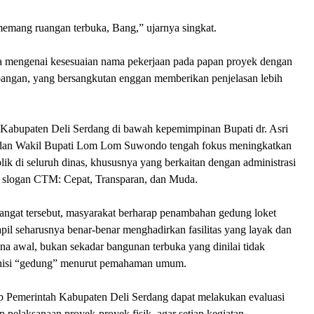
mang ruangan terbuka, Bang,” ujarnya singkat.
a mengenai kesesuaian nama pekerjaan pada papan proyek dengan
apangan, yang bersangkutan enggan memberikan penjelasan lebih
h Kabupaten Deli Serdang di bawah kepemimpinan Bupati dr. Asri
an Wakil Bupati Lom Lom Suwondo tengah fokus meningkatkan
ik di seluruh dinas, khususnya yang berkaitan dengan administrasi
i slogan CTM: Cepat, Transparan, dan Muda.
angat tersebut, masyarakat berharap penambahan gedung loket
il seharusnya benar-benar menghadirkan fasilitas yang layak dan
na awal, bukan sekadar bangunan terbuka yang dinilai tidak
nisi “gedung” menurut pemahaman umum.
ap Pemerintah Kabupaten Deli Serdang dapat melakukan evaluasi
 pelaksanaan proyek-proyek fisik, agar setiap kegiatan