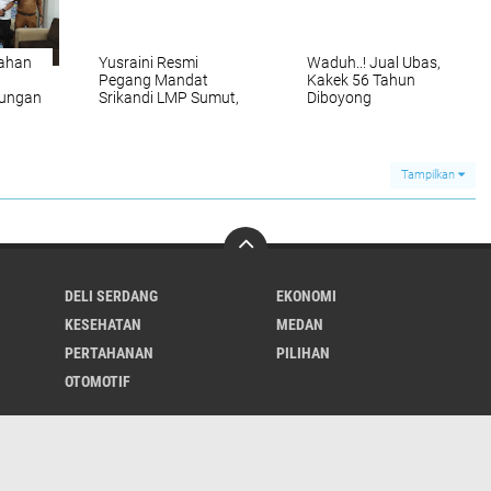
sahan
Yusraini Resmi
Waduh..! Jual Ubas,
Pegang Mandat
Kakek 56 Tahun
dungan
Srikandi LMP Sumut,
Diboyong
Rukun Sembiring:
Satresnarkoba
paten
Rangkul dan Ayomi
Polresta Deli Serdang
Semua
Tampilkan
DELI SERDANG
EKONOMI
KESEHATAN
MEDAN
PERTAHANAN
PILIHAN
OTOMOTIF
REDAKSI