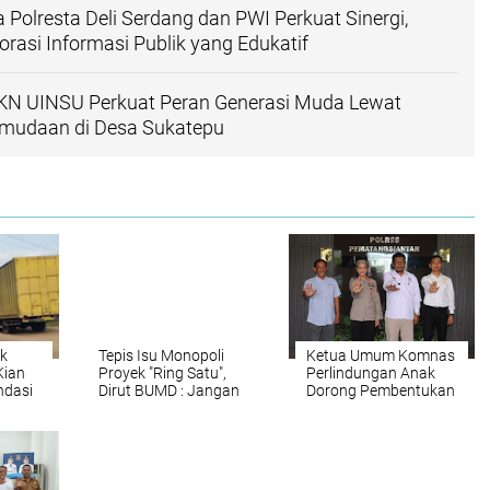
 Polresta Deli Serdang dan PWI Perkuat Sinergi,
rasi Informasi Publik yang Edukatif
N UINSU Perkuat Peran Generasi Muda Lewat
mudaan di Desa Sukatepu
k
Tepis Isu Monopoli
Ketua Umum Komnas
Kian
Proyek "Ring Satu",
Perlindungan Anak
ndasi
Dirut BUMD : Jangan
Dorong Pembentukan
ar
Menghakimi Tanpa
Rumah Aman dan
Fakta
Rehabilitasi ABH Saat
Audiensi dengan
Polres
Pematangsiantar