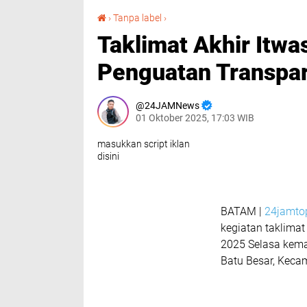
Taklimat Akhir Itwasum Polri Tahun 2025 Dalam Penguatan Transparansi dan Akuntabilitas.
›
Tanpa label
›
Taklimat Akhir Itw
Penguatan Transpara
24JAMNews
01 Oktober 2025, 17:03 WIB
masukkan script iklan
disini
BATAM |
24jamto
kegiatan taklimat
2025 Selasa kema
Batu Besar, Keca