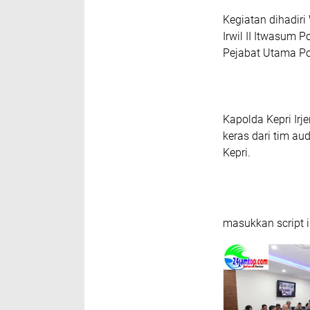
Kegiatan dihadiri
Irwil II Itwasum P
Pejabat Utama Pol
Kapolda Kepri Irj
keras dari tim au
Kepri.
masukkan script i