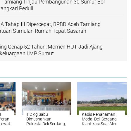
h Tamiang Tinjau Pembangunan 30 Sumur Bor
angkari Peduli
BA Tahap III Dipercepat, BPBD Aceh Tamiang
ntuan Stimulan Rumah Tepat Sasaran
ing Genap 52 Tahun, Momen HUT Jadi Ajang
keluargaan LMP Sumut
N
1,2 Kg Sabu
Kadis Penanaman
Peran
Dimusnahkan
Modal Deli Serdang
Lewat
Polresta Deli Serdang,
Klarifikasi Soal Alih
udaan
Tiga Tersangka Gagal
fungsi Lahan Sawah