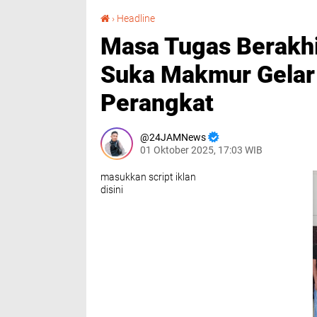
Masa Tugas Berakhir, Datok Penghulu Kampung Suka Makmur Gelar Perpisahan Bersama Perangkat
›
Headline
Masa Tugas Berakh
Suka Makmur Gelar
Perangkat
24JAMNews
01 Oktober 2025, 17:03 WIB
masukkan script iklan
disini