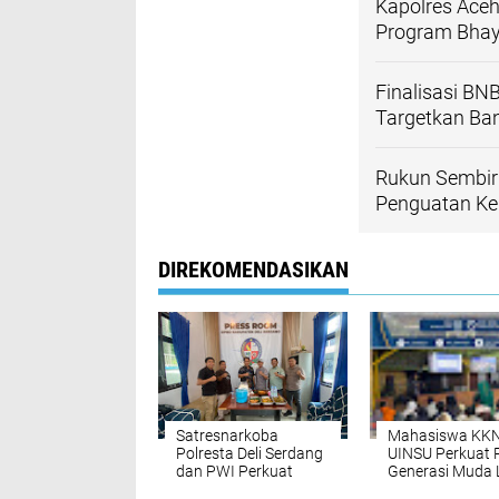
Kapolres Ace
Program Bhay
Finalisasi BN
Targetkan Ba
Rukun Sembir
Penguatan Ke
DIREKOMENDASIKAN
Satresnarkoba
Mahasiswa KK
Polresta Deli Serdang
UINSU Perkuat 
dan PWI Perkuat
Generasi Muda 
Sinergi, Bangun
Seminar Kepem