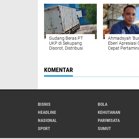
Kolaborasi Informasi
di Desa Sukate
Publik yang Edukatif
Gudang Beras PT
Ahmadsyah ‘Bu
UKP di Sekupang
Eben’ Apresiasi
Disorot, Distribusi
Cepat Pertamin
Kontainer Hampir
Sumbagut Ama
Setiap Hari,
Pasokan Energi
Transparansi
Dipertanyakan
KOMENTAR
BISNIS
BOLA
HEADLINE
KEHUTANAN
NASIONAL
PARIWISATA
SPORT
SUMUT