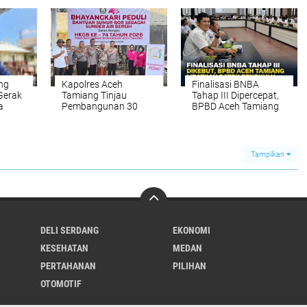
pu
Edarkan Ribuan Dosis
Produktif di Pantai
Narkoba
Labu
ng
Kapolres Aceh
Finalisasi BNBA
 Gerak
Tamiang Tinjau
Tahap III Dipercepat,
a
Pembangunan 30
BPBD Aceh Tamiang
nkan
Sumur Bor Program
Targetkan Bantuan
Bhayangkari Peduli
Stimulan Rumah
Tepat Sasaran
Tampilkan
DELI SERDANG
EKONOMI
KESEHATAN
MEDAN
PERTAHANAN
PILIHAN
OTOMOTIF