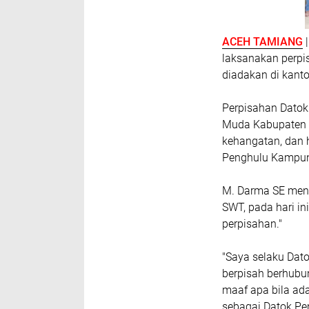
ACEH TAMIANG
laksanakan perpi
diadakan di kant
Perpisahan Dato
Muda Kabupaten 
kehangatan, dan h
Penghulu Kampun
M. Darma SE meng
SWT, pada hari in
perpisahan."
"Saya selaku Da
berpisah berhubu
maaf apa bila ad
sebagai Datok Pen