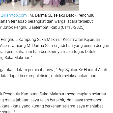
|
24jamtop.com
: M. Darma SE selaku Datok Penghulu
sahan terhadap perangkat dan warga, acara tersebut
or Datok Penghulu setempat. Rabu (01/10/2025).
k Penghulu Kampung Suka Makmur Kecamatan Kejuruan
Aceh Tamiang M. Darma SE menjadi hari yang penuh dengan
ari perpisahan ini hari berakhirnya masa tugas Datok
g Suka Makmur. "
atakan dalam perpisahannya, "Puji Syukur Ke Hadirat Allah
i kita dapat berkumpul disini, untuk melaksanakan hari
tok Penghulu Kampung Suka Makmur mengucapkan selamat
ng masa jabatan saya telah berakhir, dan saya memohon
a kata - kata yang kurang berkenan selama saya menjabat
ghulu. "