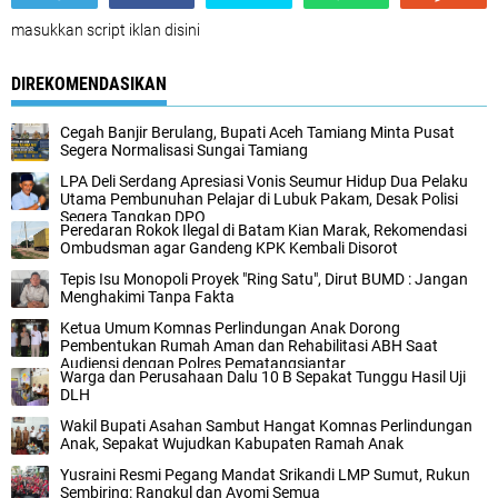
masukkan script iklan disini
DIREKOMENDASIKAN
Cegah Banjir Berulang, Bupati Aceh Tamiang Minta Pusat
Segera Normalisasi Sungai Tamiang
LPA Deli Serdang Apresiasi Vonis Seumur Hidup Dua Pelaku
Utama Pembunuhan Pelajar di Lubuk Pakam, Desak Polisi
Segera Tangkap DPO
Peredaran Rokok Ilegal di Batam Kian Marak, Rekomendasi
Ombudsman agar Gandeng KPK Kembali Disorot
Tepis Isu Monopoli Proyek "Ring Satu", Dirut BUMD : Jangan
Menghakimi Tanpa Fakta
Ketua Umum Komnas Perlindungan Anak Dorong
Pembentukan Rumah Aman dan Rehabilitasi ABH Saat
Audiensi dengan Polres Pematangsiantar
Warga dan Perusahaan Dalu 10 B Sepakat Tunggu Hasil Uji
DLH
Wakil Bupati Asahan Sambut Hangat Komnas Perlindungan
Anak, Sepakat Wujudkan Kabupaten Ramah Anak
Yusraini Resmi Pegang Mandat Srikandi LMP Sumut, Rukun
Sembiring: Rangkul dan Ayomi Semua