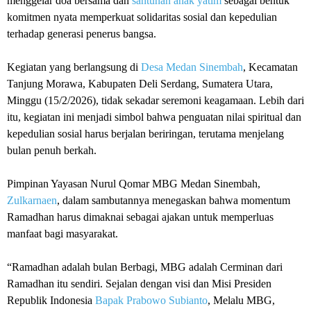
menggelar doa bersama dan
santunan anak yatim
sebagai bentuk
komitmen nyata memperkuat solidaritas sosial dan kepedulian
terhadap generasi penerus bangsa.
‎Kegiatan yang berlangsung di
Desa Medan Sinembah
, Kecamatan
Tanjung Morawa, Kabupaten Deli Serdang, Sumatera Utara,
Minggu (15/2/2026), tidak sekadar seremoni keagamaan. Lebih dari
itu, kegiatan ini menjadi simbol bahwa penguatan nilai spiritual dan
kepedulian sosial harus berjalan beriringan, terutama menjelang
bulan penuh berkah.
‎Pimpinan Yayasan Nurul Qomar MBG Medan Sinembah,
Zulkarnaen
, dalam sambutannya menegaskan bahwa momentum
Ramadhan harus dimaknai sebagai ajakan untuk memperluas
manfaat bagi masyarakat.
‎“Ramadhan adalah bulan Berbagi, MBG adalah Cerminan dari
Ramadhan itu sendiri. Sejalan dengan visi dan Misi Presiden
Republik Indonesia
Bapak Prabowo Subianto
, Melalu MBG,