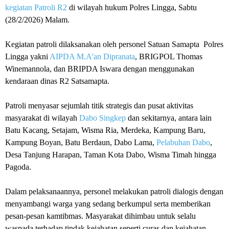
kegiatan Patroli R2
di wilayah hukum Polres Lingga, Sabtu
(28/2/2026) Malam.
Kegiatan patroli dilaksanakan oleh personel Satuan Samapta Polres
Lingga yakni
AIPDA M.A'an Dipranata
, BRIGPOL Thomas
Winemannola, dan BRIPDA Iswara dengan menggunakan
kendaraan dinas R2 Satsamapta.
Patroli menyasar sejumlah titik strategis dan pusat aktivitas
masyarakat di wilayah
Dabo Singkep
dan sekitarnya, antara lain
Batu Kacang, Setajam, Wisma Ria, Merdeka, Kampung Baru,
Kampung Boyan, Batu Berdaun, Dabo Lama,
Pelabuhan Dabo
,
Desa Tanjung Harapan, Taman Kota Dabo, Wisma Timah hingga
Pagoda.
Dalam pelaksanaannya, personel melakukan patroli dialogis dengan
menyambangi warga yang sedang berkumpul serta memberikan
pesan-pesan kamtibmas. Masyarakat dihimbau untuk selalu
waspada terhadap tindak kejahatan seperti curas dan kejahatan