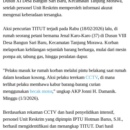
Dusun XI Desa Bangun Sari Baru, Kecamatan Tanjung Morawa,
setelah personel Unit Reskrim memperoleh informasi akurat
mengenai keberadaan tersangka.
Aksi pencurian TITUT terjadi pada Rabu (18/02/2026) lalu, di
rumah seorang petani bernama Jenal Karo-Karo (37) di Dusun VIII
Desa Bangun Sari Baru, Kecamatan Tanjung Morawa. Korban
melaporkan kehilangan sejumlah barang berharga, mulai dari mesin
pompa air, tabung gas, hingga peralatan dapur.
"Pelaku masuk ke rumah korban melalui pintu belakang saat rumah
dalam keadaan kosong. Aksi pelaku terekam
CCTV
, di mana
terlihat pelaku membawa kabur barang-barang curian
menggunakan
becak motor
," ungkap AKP Jonni H. Damanik.
Minggu (1/3/2026).
Berdasarkan rekaman CCTV dan hasil penyelidikan intensif,
personel Unit Reskrim yang dipimpin IPTU Hotman Barus, S.H.,
berhasil mengidentifikasi dan menangkap TITUT. Dari hasil