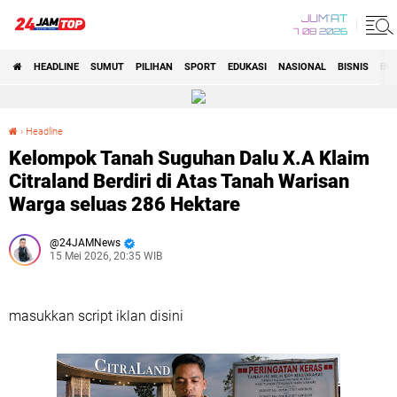
JUM'AT
7 08 2026
HEADLINE
SUMUT
PILIHAN
SPORT
EDUKASI
NASIONAL
BISNIS
BO
›
Headline
Kelompok Tanah Suguhan Dalu X.A Klaim Citraland Berdiri di Atas Tanah Warisan Warga seluas 286 Hektare
Kelompok Tanah Suguhan Dalu X.A Klaim
Citraland Berdiri di Atas Tanah Warisan
Warga seluas 286 Hektare
24JAMNews
15 Mei 2026, 20:35 WIB
masukkan script iklan disini