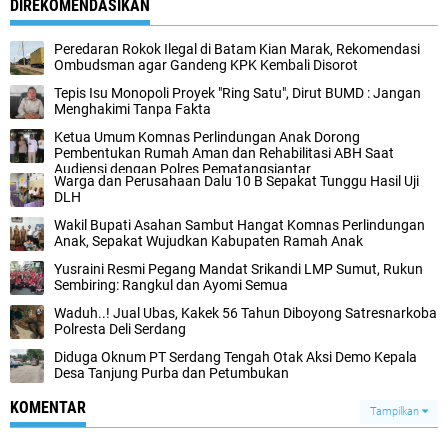
DIREKOMENDASIKAN
Peredaran Rokok Ilegal di Batam Kian Marak, Rekomendasi
Ombudsman agar Gandeng KPK Kembali Disorot
Tepis Isu Monopoli Proyek "Ring Satu", Dirut BUMD : Jangan
Menghakimi Tanpa Fakta
Ketua Umum Komnas Perlindungan Anak Dorong
Pembentukan Rumah Aman dan Rehabilitasi ABH Saat
Audiensi dengan Polres Pematangsiantar
Warga dan Perusahaan Dalu 10 B Sepakat Tunggu Hasil Uji
DLH
Wakil Bupati Asahan Sambut Hangat Komnas Perlindungan
Anak, Sepakat Wujudkan Kabupaten Ramah Anak
Yusraini Resmi Pegang Mandat Srikandi LMP Sumut, Rukun
Sembiring: Rangkul dan Ayomi Semua
Waduh..! Jual Ubas, Kakek 56 Tahun Diboyong Satresnarkoba
Polresta Deli Serdang
Diduga Oknum PT Serdang Tengah Otak Aksi Demo Kepala
Desa Tanjung Purba dan Petumbukan
KOMENTAR
Tampilkan