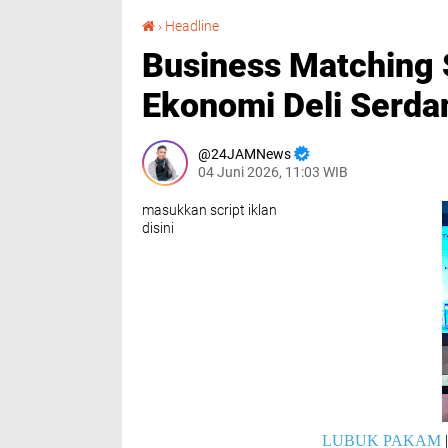
Business Matching SPPG dan UMKM Perkuat Ekonomi Deli Serdang
›
Headline
Business Matching
Ekonomi Deli Serda
24JAMNews
04 Juni 2026, 11:03 WIB
masukkan script iklan
disini
LUBUK PAKAM