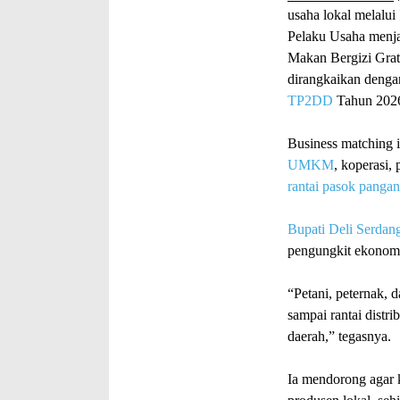
usaha lokal melalui
Pelaku Usaha menja
Makan Bergizi Gra
dirangkaikan deng
TP2DD
Tahun 202
Business matching
UMKM
, koperasi,
rantai pasok pangan
Bupati Deli Serdan
pengungkit ekonomi
“Petani, peternak,
sampai rantai distri
daerah,” tegasnya.
Ia mendorong agar k