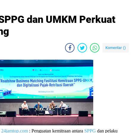
 SPPG dan UMKM Perkuat
ng
Komentar (
)
|
24jamtop.com
: Penguatan kemitraan antara
SPPG
dan pelaku