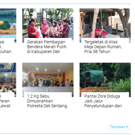
asi
Gerakan Pembagian
Tergeletak di Atas
h,
Bendera Merah Putih
Meja Depan Rumah,
labuhan
di Kabupaten Deli
Pria 38 Tahun
Serdang
Ditemukan Tak
,
Bernyawa
arat
N
1,2 Kg Sabu
Pantai Zore Diduga
Peran
Dimusnahkan
Jadi Jalur
Lewat
Polresta Deli Serdang,
Penyelundupan dari
udaan
Tiga Tersangka Gagal
FTZ Batam ke Riau,
pu
Edarkan Ribuan Dosis
Pengawasan
Narkoba
Dipertanyakan
Tampilkan