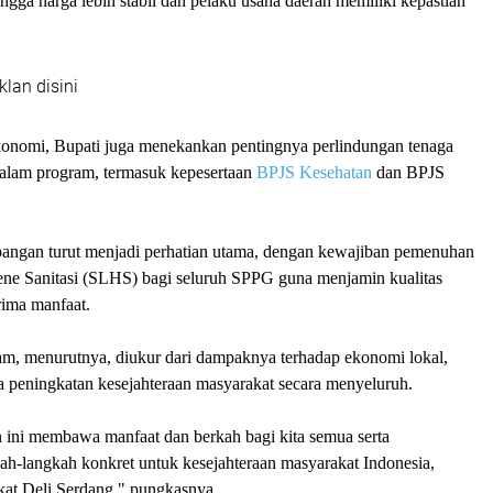
ingga harga lebih stabil dan pelaku usaha daerah memiliki kepastian
klan disini
konomi, Bupati juga menekankan pentingnya perlindungan tenaga
 dalam program, termasuk kepesertaan
BPJS Kesehatan
dan BPJS
angan turut menjadi perhatian utama, dengan kewajiban pemenuhan
iene Sanitasi (SLHS) bagi seluruh SPPG guna menjamin kualitas
ima manfaat.
am, menurutnya, diukur dari dampaknya terhadap ekonomi lokal,
erta peningkatan kesejahteraan masyarakat secara menyeluruh.
ini membawa manfaat dan berkah bagi kita semua serta
ah-langkah konkret untuk kesejahteraan masyarakat Indonesia,
at Deli Serdang," pungkasnya.