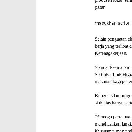
produsen lokal, seh
pasar.
masukkan script i
Selain penguatan e
kerja yang terlibat
Ketenagakerjaan.
Standar keamanan p
Sertifikat Laik Hig
makanan bagi pener
Keberhasilan progr
stabilitas harga, s
"Semoga pertemuan 
menghasilkan langk
khususnya masyarak