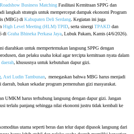
Roadshow Business Matching
Fasilitasi Kemitraan SPPG dan
di langkah strategis untuk mempercepat dampak ekonomi Program
tis (MBG) di
Kabupaten Deli Serdang
. Kegiatan ini juga
an
High Level Meeting (HLM) TPID
, serta sinergi
TPAKD
dan
6 di
Graha Bhineka Perkasa Jaya
, Lubuk Pakam, Kamis (4/6/2026).
 ini diarahkan untuk mempertemukan langsung SPPG dengan
 produsen, dan pelaku usaha lokal agar tercipta kemitraan nyata dalam
 daerah
, khususnya untuk kebutuhan dapur gizi.
g, Asri Ludin Tambunan
, menegaskan bahwa MBG harus menjadi
 daerah, bukan sekadar program pemenuhan gizi masyarakat.
 dan UMKM harus terhubung langsung dengan dapur gizi. Jangan
busi terlalu panjang sehingga nilai ekonomi justru tidak kembali ke
omoditas utama seperti beras dan telur dapat dipasok langsung dari