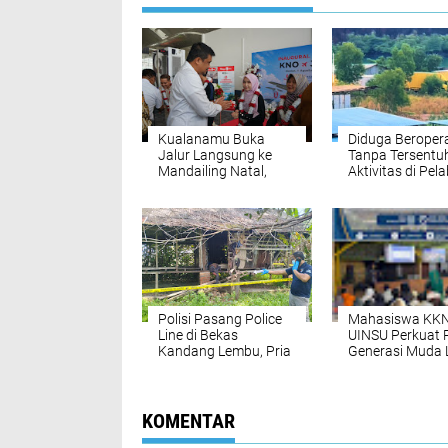
Kualanamu Buka
Diduga Beroper
Jalur Langsung ke
Tanpa Tersentu
Mandailing Natal,
Aktivitas di Pe
Perkuat Konektivitas
Tikus Barelang
dan Dongkrak
Kembali Disorot
Ekonomi Sumut
Pengawasan Ap
Dipertanyakan
Polisi Pasang Police
Mahasiswa KK
Line di Bekas
UINSU Perkuat 
Kandang Lembu, Pria
Generasi Muda 
Lansia Ditemukan
Seminar Kepem
Meninggal Dunia di
di Desa Sukate
Pondok Desa Sena
KOMENTAR