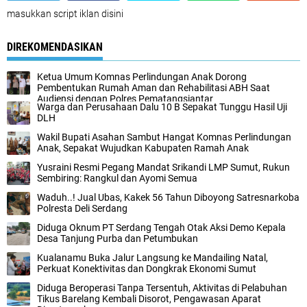
masukkan script iklan disini
DIREKOMENDASIKAN
Ketua Umum Komnas Perlindungan Anak Dorong
Pembentukan Rumah Aman dan Rehabilitasi ABH Saat
Audiensi dengan Polres Pematangsiantar
Warga dan Perusahaan Dalu 10 B Sepakat Tunggu Hasil Uji
DLH
Wakil Bupati Asahan Sambut Hangat Komnas Perlindungan
Anak, Sepakat Wujudkan Kabupaten Ramah Anak
Yusraini Resmi Pegang Mandat Srikandi LMP Sumut, Rukun
Sembiring: Rangkul dan Ayomi Semua
Waduh..! Jual Ubas, Kakek 56 Tahun Diboyong Satresnarkoba
Polresta Deli Serdang
Diduga Oknum PT Serdang Tengah Otak Aksi Demo Kepala
Desa Tanjung Purba dan Petumbukan
Kualanamu Buka Jalur Langsung ke Mandailing Natal,
Perkuat Konektivitas dan Dongkrak Ekonomi Sumut
Diduga Beroperasi Tanpa Tersentuh, Aktivitas di Pelabuhan
Tikus Barelang Kembali Disorot, Pengawasan Aparat