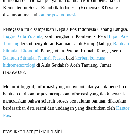
di media sosial terkait penyaluran bantuan korban bencana dari
Kementerian Sosial Republik Indonesia (Kemensos RI) yang
disalurkan melalui
kantor pos indonesia
.
Penegasan itu disampaikan Kepala Pos Indonesia Cabang Langsa,
Inggrid Gita Yolanda
, saat menghadiri Konferensi Pers
Bupati Aceh
Tamiang
terkait penyaluran Bantuan Jatah Hidup (Jadup),
Bantuan
Stimulan Ekonomi
, Penggantian Perabot Rumah Tangga, serta
Bantuan Stimulan Rumah Rusak
bagi
korban bencana
hidrometeorologi
di Aula Setdakab Aceh Tamiang, Jumat
(19/6/2026).
Menurut Inggrid, informasi yang menyebut adanya link penerima
bantuan dari kantor pos merupakan informasi yang tidak benar. Ia
menegaskan bahwa seluruh proses penyaluran bantuan dilakukan
berdasarkan data resmi dan undangan yang diterbitkan oleh
Kantor
Pos
.
masukkan script iklan disini