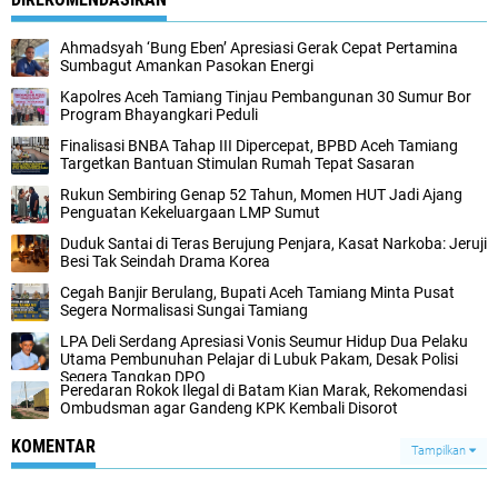
Ahmadsyah ‘Bung Eben’ Apresiasi Gerak Cepat Pertamina
Sumbagut Amankan Pasokan Energi
Kapolres Aceh Tamiang Tinjau Pembangunan 30 Sumur Bor
Program Bhayangkari Peduli
Finalisasi BNBA Tahap III Dipercepat, BPBD Aceh Tamiang
Targetkan Bantuan Stimulan Rumah Tepat Sasaran
Rukun Sembiring Genap 52 Tahun, Momen HUT Jadi Ajang
Penguatan Kekeluargaan LMP Sumut
Duduk Santai di Teras Berujung Penjara, Kasat Narkoba: Jeruji
Besi Tak Seindah Drama Korea
Cegah Banjir Berulang, Bupati Aceh Tamiang Minta Pusat
Segera Normalisasi Sungai Tamiang
LPA Deli Serdang Apresiasi Vonis Seumur Hidup Dua Pelaku
Utama Pembunuhan Pelajar di Lubuk Pakam, Desak Polisi
Segera Tangkap DPO
Peredaran Rokok Ilegal di Batam Kian Marak, Rekomendasi
Ombudsman agar Gandeng KPK Kembali Disorot
KOMENTAR
Tampilkan