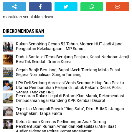
masukkan script iklan disini
DIREKOMENDASIKAN
Rukun Sembiring Genap 52 Tahun, Momen HUT Jadi Ajang
Penguatan Kekeluargaan LMP Sumut
Duduk Santai di Teras Berujung Penjara, Kasat Narkoba: Jeruji
Besi Tak Seindah Drama Korea
Cegah Banjir Berulang, Bupati Aceh Tamiang Minta Pusat
Segera Normalisasi Sungai Tamiang
LPA Deli Serdang Apresiasi Vonis Seumur Hidup Dua Pelaku
Utama Pembunuhan Pelajar di Lubuk Pakam, Desak Polisi
Segera Tangkap DPO
Peredaran Rokok Ilegal di Batam Kian Marak, Rekomendasi
Ombudsman agar Gandeng KPK Kembali Disorot
Tepis Isu Monopoli Proyek "Ring Satu", Dirut BUMD : Jangan
Menghakimi Tanpa Fakta
Ketua Umum Komnas Perlindungan Anak Dorong
Pembentukan Rumah Aman dan Rehabilitasi ABH Saat
Audiensi dengan Polres Pematangsiantar