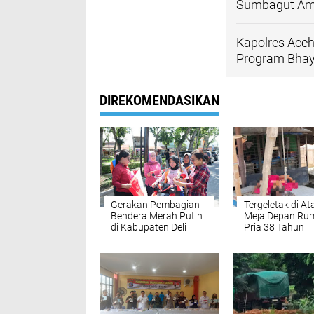
Sumbagut Am
Kapolres Ace
Program Bhay
DIREKOMENDASIKAN
Gerakan Pembagian
Tergeletak di At
Bendera Merah Putih
Meja Depan Ru
di Kabupaten Deli
Pria 38 Tahun
Serdang
Ditemukan Tak
Bernyawa