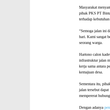
Masyarakat menyamb
pihak PKS PT Binta
terhadap kebutuhan
“Semoga jalan ini 
hari. Kami sangat b
seorang warga.
Hartono calon kad
infrastruktur jalan
kerja sama antara 
kemajuan desa.
Sementara itu, pih
jalan tersebut dapa
mempererat hubunga
Dengan adanya
pen