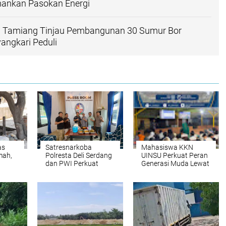
ankan Pasokan Energi
h Tamiang Tinjau Pembangunan 30 Sumur Bor
angkari Peduli
as
Satresnarkoba
Mahasiswa KKN
mah,
Polresta Deli Serdang
UINSU Perkuat Peran
dan PWI Perkuat
Generasi Muda Lewat
Sinergi, Bangun
Seminar Kepemudaan
Kolaborasi Informasi
di Desa Sukatepu
Publik yang Edukatif