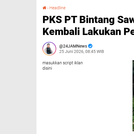
PKS PT Bintang Sawit Cemerlang Galang Kembali Lakukan Pengecoran Jalan Rusak
›
Headline
PKS PT Bintang Saw
Kembali Lakukan P
24JAMNews
25 Juni 2026, 08:45 WIB
masukkan script iklan
disini