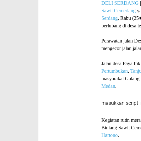
DELI SERDANG
Sawit Cemerlang
ya
Serdang
, Rabu (25/
berlubang di desa t
Perawatan jalan De
mengecor jalan jala
Jalan desa Paya Itik
Pertumbukan
,
Tanju
masyarakat Galang 
Medan
.
masukkan script i
Kegiatan rutin mer
Bintang Sawit Ceme
Hartono
.