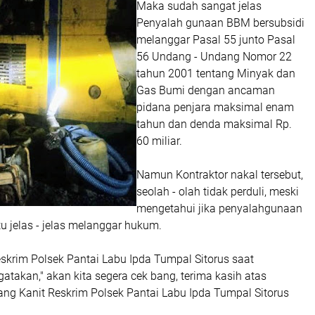
Maka sudah sangat jelas
Penyalah gunaan BBM bersubsidi
melanggar Pasal 55 junto Pasal
56 Undang - Undang Nomor 22
tahun 2001 tentang Minyak dan
Gas Bumi dengan ancaman
pidana penjara maksimal enam
tahun dan denda maksimal Rp.
60 miliar.
Namun Kontraktor nakal tersebut,
seolah - olah tidak perduli, meski
mengetahui jika penyalahgunaan
tu jelas - jelas melanggar hukum.
eskrim Polsek Pantai Labu Ipda Tumpal Sitorus saat
atakan," akan kita segera cek bang, terima kasih atas
rang Kanit Reskrim Polsek Pantai Labu Ipda Tumpal Sitorus