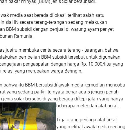
n bakar minyak (BBM) jenis Solar bersubsidi.
awak media saat berada dilokasi, terlihat salah satu
inisial IN secara terang-terangan sedang melakukan
ian BBM subsidi dengan penjual di warung ayam penyet
ebunan Ramunia.
as justru membuka cerita secara terang - terangan, bahwa
elakukan pembelian BBM subsidi tersebut untuk digunakan
 pengerjaan pengaspalan dengan harga Rp. 10.000/liter yang
ri relasi yang merupakan warga Beringin.
n bahwa itu BBM bersubsidi awak media kemudian mencoba
rat yang sedang parkir, ternyata benar ada 5 jerigen penuh
 jenis solar bersubsidi yang berada di tepi jalan yang hanya
beberapa meter dari alat berat.
Tiga orang penjaga alat berat
yang melihat awak media sedang