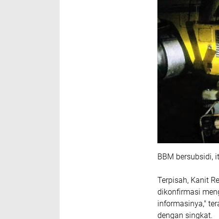
BBM bersubsidi, i
Terpisah, Kanit R
dikonfirmasi meng
informasinya," te
dengan singkat.