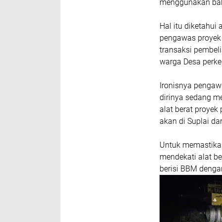
menggunakan baha
Hal itu diketahui 
pengawas proyek 
transaksi pembel
warga Desa perk
Ironisnya pengaw
dirinya sedang m
alat berat proyek
akan di Suplai da
Untuk memastika
mendekati alat be
berisi BBM dengan