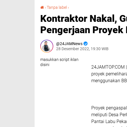
Kontraktor Nakal, Gunakan BBM Subsidi Untuk Pengerjaan Proyek Pengaspalan di Pantai Labu
›
Tanpa label
›
Kontraktor Nakal, 
Pengerjaan Proyek 
24JAMNews
28 Desember 2022, 19:30 WIB
masukkan script iklan
disini
24JAMTOP.COM | D
proyek pemelihar
menggunakan BBM
Proyek pengaspal
meliputi Desa Pe
Pantai Labu Pekan