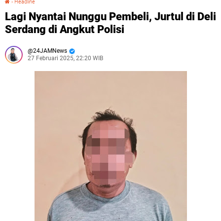
›
Headline
Lagi Nyantai Nunggu Pembeli, Jurtul di Deli
Serdang di Angkut Polisi
24JAMNews
27 Februari 2025, 22:20 WIB