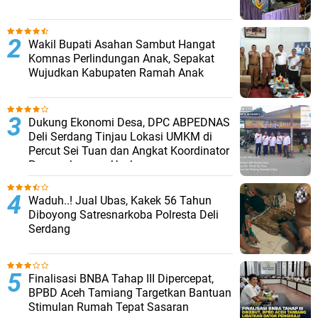
Wakil Bupati Asahan Sambut Hangat
Komnas Perlindungan Anak, Sepakat
Wujudkan Kabupaten Ramah Anak
Dukung Ekonomi Desa, DPC ABPEDNAS
Deli Serdang Tinjau Lokasi UMKM di
Percut Sei Tuan dan Angkat Koordinator
Pengembangan Usaha
Waduh..! Jual Ubas, Kakek 56 Tahun
Diboyong Satresnarkoba Polresta Deli
Serdang
Finalisasi BNBA Tahap III Dipercepat,
BPBD Aceh Tamiang Targetkan Bantuan
Stimulan Rumah Tepat Sasaran