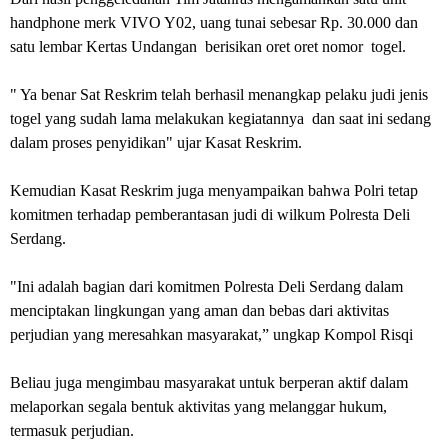
handphone merk VIVO Y02, uang tunai sebesar Rp. 30.000 dan
satu lembar Kertas Undangan berisikan oret oret nomor togel.
" Ya benar Sat Reskrim telah berhasil menangkap pelaku judi jenis
togel yang sudah lama melakukan kegiatannya dan saat ini sedang
dalam proses penyidikan" ujar Kasat Reskrim.
Kemudian Kasat Reskrim juga menyampaikan bahwa Polri tetap
komitmen terhadap pemberantasan judi di wilkum Polresta Deli
Serdang.
"Ini adalah bagian dari komitmen Polresta Deli Serdang dalam
menciptakan lingkungan yang aman dan bebas dari aktivitas
perjudian yang meresahkan masyarakat,” ungkap Kompol Risqi
Beliau juga mengimbau masyarakat untuk berperan aktif dalam
melaporkan segala bentuk aktivitas yang melanggar hukum,
termasuk perjudian.