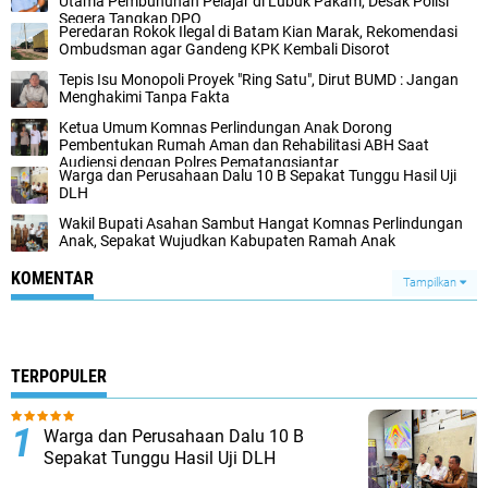
Utama Pembunuhan Pelajar di Lubuk Pakam, Desak Polisi
Segera Tangkap DPO
Peredaran Rokok Ilegal di Batam Kian Marak, Rekomendasi
Ombudsman agar Gandeng KPK Kembali Disorot
Tepis Isu Monopoli Proyek "Ring Satu", Dirut BUMD : Jangan
Menghakimi Tanpa Fakta
Ketua Umum Komnas Perlindungan Anak Dorong
Pembentukan Rumah Aman dan Rehabilitasi ABH Saat
Audiensi dengan Polres Pematangsiantar
Warga dan Perusahaan Dalu 10 B Sepakat Tunggu Hasil Uji
DLH
Wakil Bupati Asahan Sambut Hangat Komnas Perlindungan
Anak, Sepakat Wujudkan Kabupaten Ramah Anak
KOMENTAR
Tampilkan
TERPOPULER
Warga dan Perusahaan Dalu 10 B
Sepakat Tunggu Hasil Uji DLH