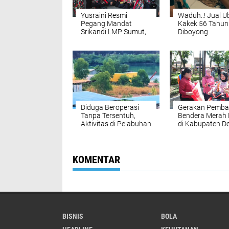
Yusraini Resmi
Waduh..! Jual U
Pegang Mandat
Kakek 56 Tahun
Srikandi LMP Sumut,
Diboyong
Rukun Sembiring:
Satresnarkoba
Rangkul dan Ayomi
Polresta Deli S
Semua
Diduga Beroperasi
Gerakan Pemba
Tanpa Tersentuh,
Bendera Merah 
Aktivitas di Pelabuhan
di Kabupaten De
Tikus Barelang
Serdang
Kembali Disorot,
Pengawasan Aparat
Dipertanyakan
KOMENTAR
BISNIS
BOLA