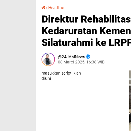
Direktur Rehabilitasi Sosial Korban Bencana dan Kedaruratan Kemensos RI Kunker dan Silaturahmi ke LRPPN-BI
›
Headline
Direktur Rehabilita
Kedaruratan Kemen
Silaturahmi ke LRP
24JAMNews
08 Maret 2025, 16:38 WIB
masukkan script iklan
disini