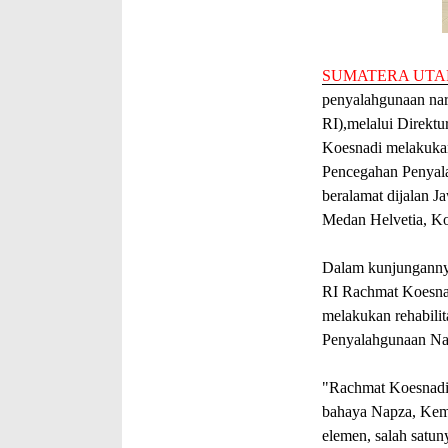
SUMATERA UTA
penyalahgunaan nar
RI),melalui Direkt
Koesnadi melakukan
Pencegahan Penyal
beralamat dijalan 
Medan Helvetia, Ko
Dalam kunjungannya
RI Rachmat Koesnad
melakukan rehabilit
Penyalahgunaan Nar
"Rachmat Koesnadi 
bahaya Napza, Keme
elemen, salah sat