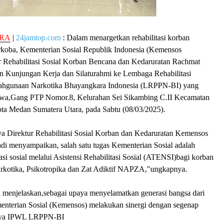
RA
|
24jamtop.com
: Dalam menargetkan rehabilitasi korban
koba, Kementerian Sosial Republik Indonesia (Kemensos
ur Rehabilitasi Sosial Korban Bencana dan Kedaruratan Rachmat
 Kunjungan Kerja dan Silaturahmi ke Lembaga Rehabilitasi
ahgunaan Narkotika Bhayangkara Indonesia (LRPPN-BI) yang
Jawa,Gang PTP Nomor.8, Kelurahan Sei Sikambing C.II Kecamatan
ta Medan Sumatera Utara, pada Sabtu (08/03/2025).
 Direktur Rehabilitasi Sosial Korban dan Kedaruratan Kemensos
i menyampaikan, salah satu tugas Kementerian Sosial adalah
asi sosial melalui Asistensi Rehabilitasi Sosial (ATENSI)bagi korban
kotika, Psikotropika dan Zat Adiktif NAPZA,"ungkapnya.
menjelaskan,sebagai upaya menyelamatkan generasi bangsa dari
nterian Sosial (Kemensos) melakukan sinergi dengan segenap
unya IPWL LRPPN-BI