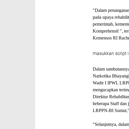
"Dalam penanganan 
pada upaya rehabilit
pemerintah, kement
Komprehensif ", ter
Kemensos RI Rachm
masukkan script i
Dalam sambutannya
Narkotika Bhayang
Wadir I IPWL LRPPN
mengucapkan terima
Direktur Rehabilit
beberapa Staff dan 
LRPPN-BI Sumut,"
"Selanjutnya, dalam