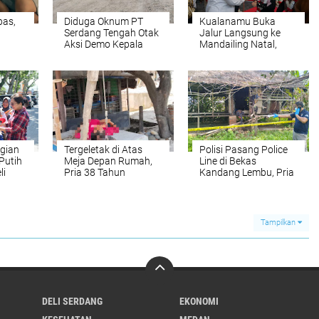
bas,
Diduga Oknum PT
Kualanamu Buka
Serdang Tengah Otak
Jalur Langsung ke
Aksi Demo Kepala
Mandailing Natal,
Desa Tanjung Purba
Perkuat Konektivitas
erdang
dan Petumbukan
dan Dongkrak
Ekonomi Sumut
gian
Tergeletak di Atas
Polisi Pasang Police
Putih
Meja Depan Rumah,
Line di Bekas
li
Pria 38 Tahun
Kandang Lembu, Pria
Ditemukan Tak
Lansia Ditemukan
Bernyawa
Meninggal Dunia di
Pondok Desa Sena
Tampilkan
DELI SERDANG
EKONOMI