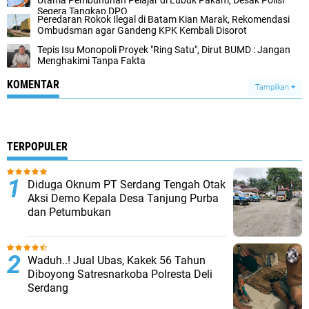
Utama Pembunuhan Pelajar di Lubuk Pakam, Desak Polisi
Segera Tangkap DPO
Peredaran Rokok Ilegal di Batam Kian Marak, Rekomendasi
Ombudsman agar Gandeng KPK Kembali Disorot
Tepis Isu Monopoli Proyek "Ring Satu", Dirut BUMD : Jangan
Menghakimi Tanpa Fakta
KOMENTAR
Tampilkan
TERPOPULER
Diduga Oknum PT Serdang Tengah Otak
Aksi Demo Kepala Desa Tanjung Purba
dan Petumbukan
Waduh..! Jual Ubas, Kakek 56 Tahun
Diboyong Satresnarkoba Polresta Deli
Serdang