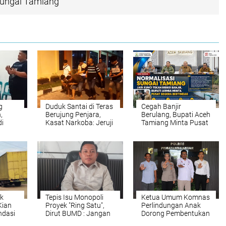
Sungai Tamiang
g
Duduk Santai di Teras
Cegah Banjir
,
Berujung Penjara,
Berulang, Bupati Aceh
i
Kasat Narkoba: Jeruji
Tamiang Minta Pusat
an
Besi Tak Seindah
Segera Normalisasi
LMP
Drama Korea
Sungai Tamiang
k
Tepis Isu Monopoli
Ketua Umum Komnas
Kian
Proyek "Ring Satu",
Perlindungan Anak
ndasi
Dirut BUMD : Jangan
Dorong Pembentukan
ar
Menghakimi Tanpa
Rumah Aman dan