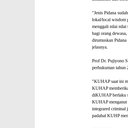
"Jenis Pidana sudah
lokal/local wisdom
menggali nilai nilai
bagi orang dewasa,
dirumuskan Pidana 
jelasnya.
Prof Dr. Pujiyono 
perhukuman tahun 
"KUHAP saat ini men
KUHAP memberikan 
diKUHAP berlaku se
KUHAP menganut dua
integrared crimina
padahal KUHP men