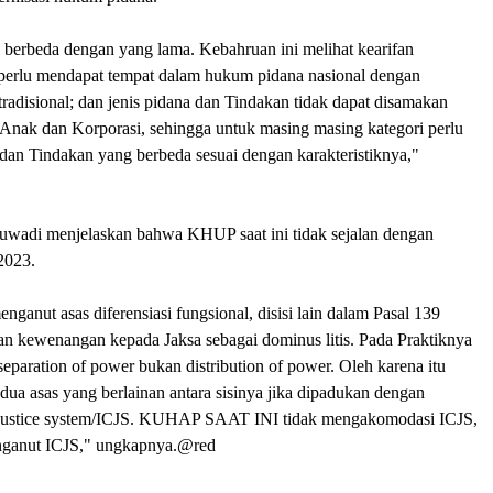
 berbeda dengan yang lama. Kebahruan ini melihat kearifan
 perlu mendapat tempat
dalam hukum pidana nasional dengan
 tradisional; dan jenis pidana dan Tindakan tidak dapat disamakan
 Anak dan Korporasi, sehingga untuk masing masing kategori perlu
dan Tindakan yang berbeda sesuai dengan karakteristiknya,"
Suwadi menjelaskan bahwa KHUP saat ini tidak sejalan dengan
2023.
ganut asas diferensiasi fungsional, disisi lain dalam Pasal 139
kewenangan kepada Jaksa sebagai dominus litis. Pada Praktiknya
paration of power bukan distribution of power. Oleh karena itu
 asas yang berlainan antara sisinya jika dipadukan dengan
l justice system/ICJS. KUHAP SAAT INI tidak mengakomodasi ICJS,
ganut ICJS," ungkapnya.@red