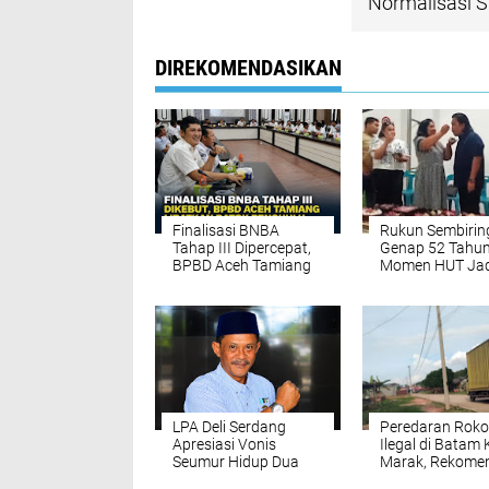
Normalisasi 
DIREKOMENDASIKAN
Finalisasi BNBA
Rukun Sembirin
Tahap III Dipercepat,
Genap 52 Tahun
BPBD Aceh Tamiang
Momen HUT Jad
Targetkan Bantuan
Ajang Penguat
Stimulan Rumah
Kekeluargaan 
Tepat Sasaran
Sumut
LPA Deli Serdang
Peredaran Roko
Apresiasi Vonis
Ilegal di Batam 
Seumur Hidup Dua
Marak, Rekome
Pelaku Utama
Ombudsman ag