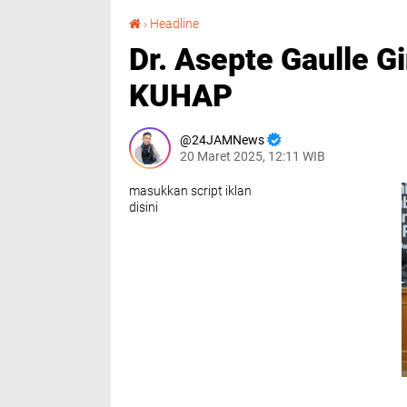
Dr. Asepte Gaulle Ginting SH,MH. Sang pejuang KUHAP
›
Headline
Dr. Asepte Gaulle 
KUHAP
24JAMNews
20 Maret 2025, 12:11 WIB
masukkan script iklan
disini